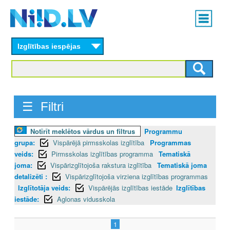
Skip
Main
to
menu
N
main
content
Izglītības iespējas
I
I
D
☰ Filtri
.
Notīrīt meklētos vārdus un filtrus
Programmu
L
grupa:
Vispārējā pirmsskolas izglītība
Programmas
V
veids:
Pirmsskolas izglītības programma
Tematiskā
joma:
Vispārizglītojoša rakstura izglītība
Tematiskā joma
detalizēti :
Vispārizglītojoša virziena izglītības programmas
Izglītotāja veids:
Vispārējās izglītības iestāde
Izglītības
iestāde:
Aglonas vidusskola
1