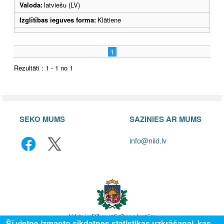
Valoda:
latviešu (LV)
Izglītības ieguves forma:
Klātiene
1
Rezultāti : 1 - 1 no 1
SEKO MUMS
SAZINIES AR MUMS
info@niid.lv
Šī vietne izmanto sīkdatnes statistikas uzkrāšanai, kas