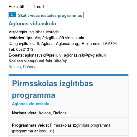
Rezultāti : 1 - 1 no 1
Skatīt visas iestādes programmas
Aglonas vidusskola
Vispārējās izglītības iestāde
Iestādes tips:
Vispārizglītojošā vidusskola
Daugavpils iela 6, Aglona, Aglonas pag., Preiļu nov., LV-5304
Tel:
65321373
E-pasts:
aglonasvsk@preili.lv; aglonasvsk@pvg.edu.lv
Norises vieta(s) vai fakultāte(s):
Aglona
,
Rušona
Pirmsskolas izglītības
programma
Aglonas vidusskola
Norises vieta:
Aglona, Rušona
Programmas veids:
Pirmsskolas izglītības programma
(programma ar kodu 01)