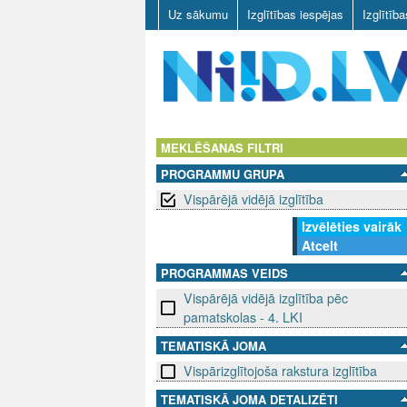
Uz sākumu
Izglītības iespējas
Izglītīb
N
I
MEKLĒŠANAS FILTRI
PROGRAMMU GRUPA
I
Vispārējā vidējā izglītība
D
Izvēlēties vairāk
Atcelt
.
PROGRAMMAS VEIDS
L
Vispārējā vidējā izglītība pēc
pamatskolas - 4. LKI
V
TEMATISKĀ JOMA
Vispārizglītojoša rakstura izglītība
TEMATISKĀ JOMA DETALIZĒTI