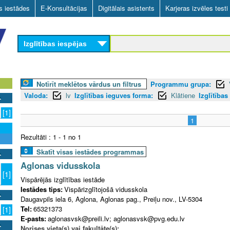
Skip
as iestādes
E-Konsultācijas
Digitālais asistents
Karjeras izvēles testi
to
main
Izglītības iespējas
content
Notīrīt meklētos vārdus un filtrus
Programmu grupa:
Valoda:
lv
Izglītības ieguves forma:
Klātiene
Izglītības
[1]
1
Rezultāti : 1 - 1 no 1
Skatīt visas iestādes programmas
Aglonas vidusskola
[1]
Vispārējās izglītības iestāde
Iestādes tips:
Vispārizglītojošā vidusskola
Daugavpils iela 6, Aglona, Aglonas pag., Preiļu nov., LV-5304
Tel:
65321373
[1]
E-pasts:
aglonasvsk@preili.lv; aglonasvsk@pvg.edu.lv
Norises vieta(s) vai fakultāte(s):