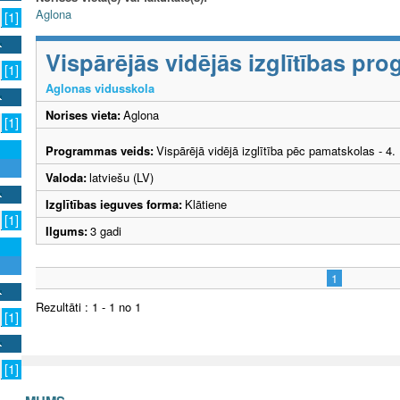
Aglona
[1]
Vispārējās vidējās izglītības p
[1]
Aglonas vidusskola
Norises vieta:
Aglona
[1]
Programmas veids:
Vispārējā vidējā izglītība pēc pamatskolas - 4
Valoda:
latviešu (LV)
Izglītības ieguves forma:
Klātiene
[1]
Ilgums:
3 gadi
1
Rezultāti : 1 - 1 no 1
[1]
[1]