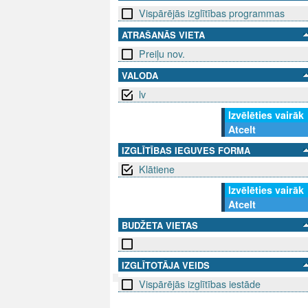
Vispārējās izglītības programmas
ATRAŠANĀS VIETA
Preiļu nov.
VALODA
lv
Izvēlēties vairāk
Atcelt
IZGLĪTĪBAS IEGUVES FORMA
Klātiene
Izvēlēties vairāk
Atcelt
BUDŽETA VIETAS
IZGLĪTOTĀJA VEIDS
Vispārējās izglītības iestāde
SEKO MUMS