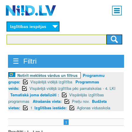
Skip
Main
to
menu
N
main
content
Izglītības iespējas
I
I
D
☰ Filtri
.
Notīrīt meklētos vārdus un filtrus
Programmu
L
grupa:
Vispārējā vidējā izglītība
Programmas
V
veids:
Vispārējā vidējā izglītība pēc pamatskolas - 4. LKI
Tematiskā joma detalizēti :
Vispārējās izglītības
programmas
Atrašanās vieta:
Preiļu nov.
Budžeta
vietas:
1
Izglītības iestāde:
Aglonas vidusskola
1
Rezultāti : 1 - 1 no 1