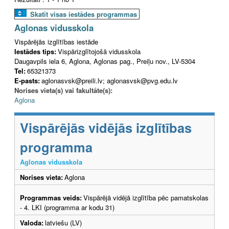
Skatīt visas iestādes programmas
Aglonas vidusskola
Vispārējās izglītības iestāde
Iestādes tips:
Vispārizglītojošā vidusskola
Daugavpils iela 6, Aglona, Aglonas pag., Preiļu nov., LV-5304
Tel:
65321373
E-pasts:
aglonasvsk@preili.lv; aglonasvsk@pvg.edu.lv
Norises vieta(s) vai fakultāte(s):
Aglona
Vispārējās vidējās izglītības
programma
Aglonas vidusskola
Norises vieta:
Aglona
Programmas veids:
Vispārējā vidējā izglītība pēc pamatskolas
- 4. LKI (programma ar kodu 31)
Valoda:
latviešu (LV)