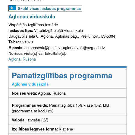
Skatīt visas iestādes programmas
Aglonas vidusskola
Vispārējās izglītības iestāde
Iestādes tips:
Vispārizglītojošā vidusskola
Daugavpils iela 6, Aglona, Aglonas pag., Preiļu nov., LV-5304
Tel:
65321373
E-pasts:
aglonasvsk@preili.lv; aglonasvsk@pvg.edu.lv
Norises vieta(s) vai fakultāte(s):
Aglona
,
Rušona
Pamatizglītības programma
Aglonas vidusskola
Norises vieta:
Aglona, Rušona
Programmas veids:
Pamatizglītība 1.-9.klase 1.-2. LKI
(programma ar kodu 21)
Valoda:
latviešu (LV)
Izglītības ieguves forma:
Klātiene