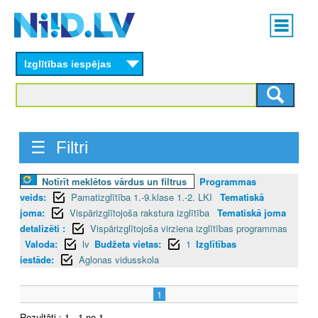
Skip
Main
to
menu
N
main
content
Izglītības iespējas
I
I
D
☰ Filtri
.
Notīrīt meklētos vārdus un filtrus
Programmas
L
veids:
Pamatizglītība 1.-9.klase 1.-2. LKI
Tematiskā
V
joma:
Vispārizglītojoša rakstura izglītība
Tematiskā joma
detalizēti :
Vispārizglītojoša virziena izglītības programmas
Valoda:
lv
Budžeta vietas:
1
Izglītības
iestāde:
Aglonas vidusskola
1
Rezultāti : 1 - 1 no 1