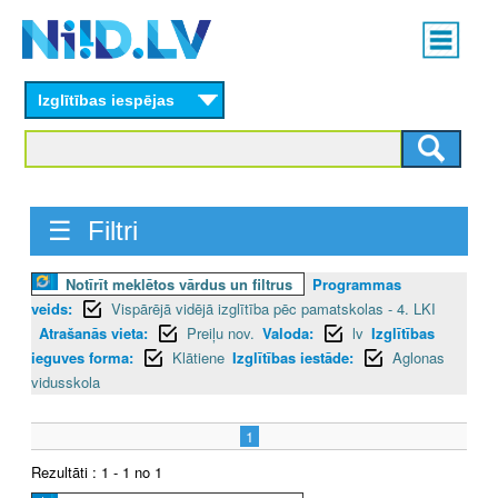
Skip
Main
to
menu
N
main
content
Izglītības iespējas
I
I
D
☰ Filtri
.
Notīrīt meklētos vārdus un filtrus
Programmas
L
veids:
Vispārējā vidējā izglītība pēc pamatskolas - 4. LKI
V
Atrašanās vieta:
Preiļu nov.
Valoda:
lv
Izglītības
ieguves forma:
Klātiene
Izglītības iestāde:
Aglonas
vidusskola
1
Rezultāti : 1 - 1 no 1