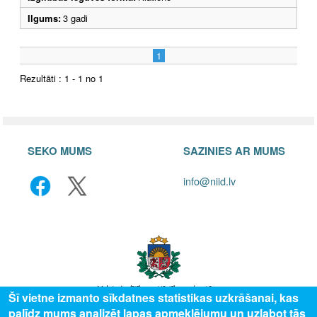
Ilgums:
3 gadi
1
Rezultāti : 1 - 1 no 1
SEKO MUMS
SAZINIES AR MUMS
info@niid.lv
Šī vietne izmanto sīkdatnes statistikas uzkrāšanai, kas
palīdz mums analizēt lapas apmeklējumu un uzlabot tās