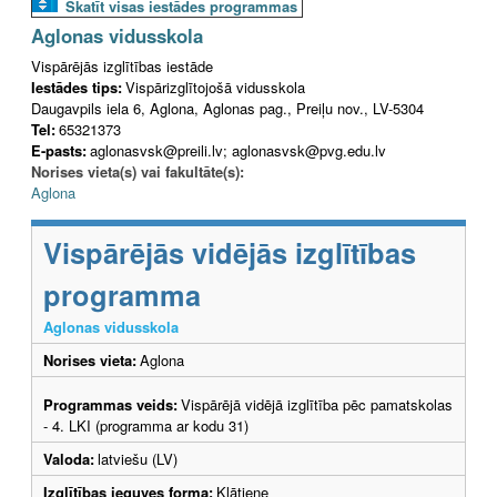
Skatīt visas iestādes programmas
Aglonas vidusskola
Vispārējās izglītības iestāde
Iestādes tips:
Vispārizglītojošā vidusskola
Daugavpils iela 6, Aglona, Aglonas pag., Preiļu nov., LV-5304
Tel:
65321373
E-pasts:
aglonasvsk@preili.lv; aglonasvsk@pvg.edu.lv
Norises vieta(s) vai fakultāte(s):
Aglona
Vispārējās vidējās izglītības
programma
Aglonas vidusskola
Norises vieta:
Aglona
Programmas veids:
Vispārējā vidējā izglītība pēc pamatskolas
- 4. LKI (programma ar kodu 31)
Valoda:
latviešu (LV)
Izglītības ieguves forma:
Klātiene