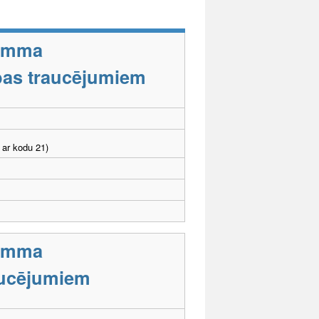
ramma
tības traucējumiem
 ar kodu 21)
ramma
aucējumiem