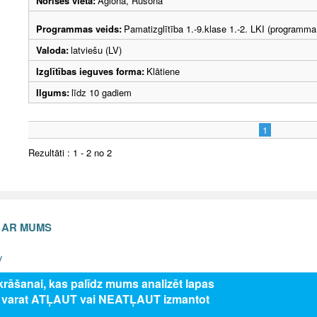
Norises vieta:
Aglona, Rušona
Programmas veids:
Pamatizglītība 1.-9.klase 1.-2. LKI (programma
Valoda:
latviešu (LV)
Izglītības ieguves forma:
Klātiene
Ilgums:
līdz 10 gadiem
1
Rezultāti : 1 - 2 no 2
S AR MUMS
v
zkrāšanai, kas palīdz mums analizēt lapas
s varat ATĻAUT vai NEATĻAUT izmantot
5 Valsts izglītības attīstības aģentūra, publicētā satura visas tiesības aizsar