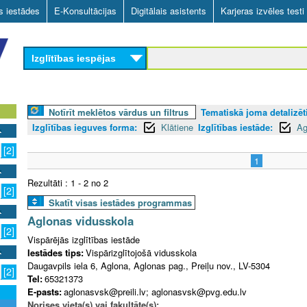
Skip
as iestādes
E-Konsultācijas
Digitālais asistents
Karjeras izvēles testi
to
main
Izglītības iespējas
content
Notīrīt meklētos vārdus un filtrus
Tematiskā joma detalizēti
Izglītības ieguves forma:
Klātiene
Izglītības iestāde:
Ag
[2]
1
Rezultāti : 1 - 2 no 2
[2]
Skatīt visas iestādes programmas
Aglonas vidusskola
[2]
Vispārējās izglītības iestāde
Iestādes tips:
Vispārizglītojošā vidusskola
Daugavpils iela 6, Aglona, Aglonas pag., Preiļu nov., LV-5304
[2]
Tel:
65321373
E-pasts:
aglonasvsk@preili.lv; aglonasvsk@pvg.edu.lv
Norises vieta(s) vai fakultāte(s):