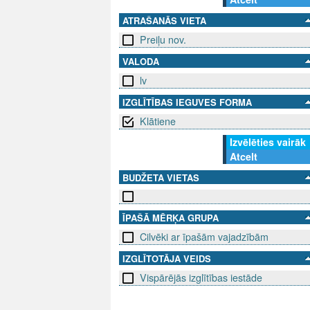
ATRAŠANĀS VIETA
Preiļu nov.
VALODA
lv
IZGLĪTĪBAS IEGUVES FORMA
Klātiene
Izvēlēties vairāk
Atcelt
BUDŽETA VIETAS
ĪPAŠĀ MĒRĶA GRUPA
Cilvēki ar īpašām vajadzībām
IZGLĪTOTĀJA VEIDS
Vispārējās izglītības iestāde