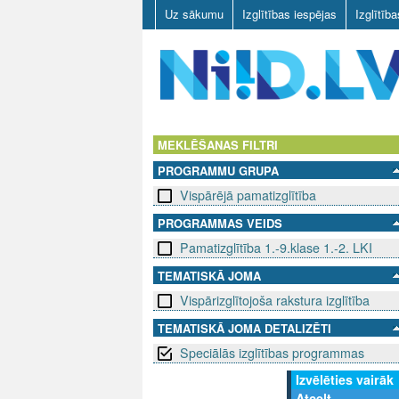
Uz sākumu
Izglītības iespējas
Izglītīb
N
I
MEKLĒŠANAS FILTRI
PROGRAMMU GRUPA
I
Vispārējā pamatizglītība
D
PROGRAMMAS VEIDS
Pamatizglītība 1.-9.klase 1.-2. LKI
.
TEMATISKĀ JOMA
L
Vispārizglītojoša rakstura izglītība
V
TEMATISKĀ JOMA DETALIZĒTI
Speciālās izglītības programmas
Izvēlēties vairāk
Atcelt