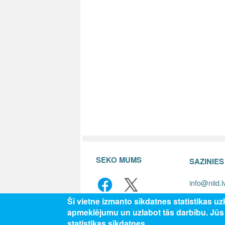
SEKO MUMS
SAZINIE
info@niid.l
Šī vietne izmanto sīkdatnes statistikas u
apmeklējumu un uzlabot tās darbību. Jū
© 202
statistikas sīkdatnes.