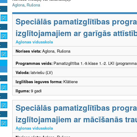
Aglona
,
Rušona
[2]
Speciālās pamatizglītības prog
izglītojamajiem ar garīgās attīs
[2]
Aglonas vidusskola
Norises vieta:
Aglona, Rušona
[2]
Programmas veids:
Pamatizglītība 1.-9.klase 1.-2. LKI (programma
Valoda:
latviešu (LV)
Izglītības ieguves forma:
Klātiene
[2]
Ilgums:
9 gadi
[2]
Speciālās pamatizglītības prog
izglītojamajiem ar mācīšanās tr
[2]
Aglonas vidusskola