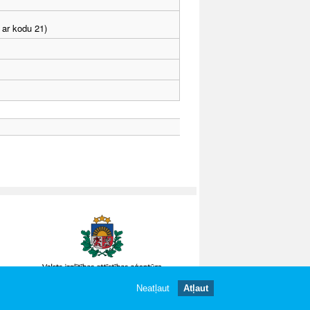
 ar kodu 21)
Neatļaut
Atļaut
gātas.