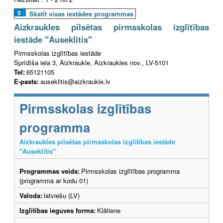
Skatīt visas iestādes programmas
Aizkraukles pilsētas pirmsskolas izglītības
iestāde "Auseklītis"
Pirmsskolas izglītības iestāde
Sprīdīša iela 3, Aizkraukle, Aizkraukles nov., LV-5101
Tel:
65121105
E-pasts:
auseklitis@aizkraukle.lv
Pirmsskolas izglītības
programma
Aizkraukles pilsētas pirmsskolas izglītības iestāde
"Auseklītis"
Programmas veids:
Pirmsskolas izglītības programma
(programma ar kodu 01)
Valoda:
latviešu (LV)
Izglītības ieguves forma:
Klātiene