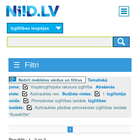
Skip
Main
to
menu
N
main
content
Izglītības iespējas
I
I
D
☰ Filtri
.
Notīrīt meklētos vārdus un filtrus
Tematiskā
L
joma:
Vispārizglītojoša rakstura izglītība
Atrašanās
V
vieta:
Aizkraukles nov.
Budžeta vietas:
1
Izglītotāja
veids:
Pirmsskolas izglītības iestāde
Izglītības
iestāde:
Aizkraukles pilsētas pirmsskolas izglītības iestāde
"Auseklītis"
1
Rezultāti : 1 - 2 no 2