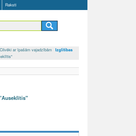
Raksti
Cilvēki ar īpašām vajadzībām
Izglītības
eklītis"
"Auseklītis"