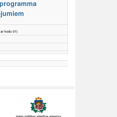
s programma
cējumiem
ar kodu 01)