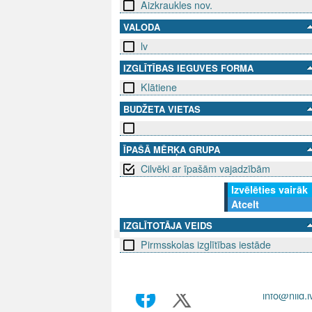
Aizkraukles nov.
VALODA
lv
IZGLĪTĪBAS IEGUVES FORMA
Klātiene
BUDŽETA VIETAS
ĪPAŠĀ MĒRĶA GRUPA
Cilvēki ar īpašām vajadzībām
Izvēlēties vairāk
Atcelt
IZGLĪTOTĀJA VEIDS
Pirmsskolas izglītības iestāde
SEKO MUMS
SAZINIE
info@niid.l