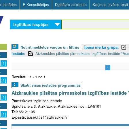
Skip
as iestādes
E-Konsultācijas
Digitālais asistents
Karjeras izvēles testi
to
main
Izglītības iespējas
content
Notīrīt meklētos vārdus un filtrus
Īpašā mērķa grupa:
iestāde:
Aizkraukles pilsētas pirmsskolas izglītības iestāde "Aus
[1]
1
Rezultāti : 1 - 1 no 1
[1]
Skatīt visas iestādes programmas
Aizkraukles pilsētas pirmsskolas izglītības iestāde 
[1]
Pirmsskolas izglītības iestāde
Sprīdīša iela 3, Aizkraukle, Aizkraukles nov., LV-5101
Tel:
65121105
[1]
E-pasts:
auseklitis@aizkraukle.lv