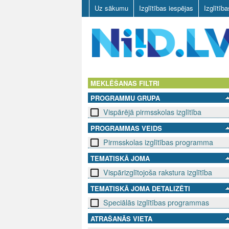
Uz sākumu
Izglītības iespējas
Izglītīb
N
I
MEKLĒŠANAS FILTRI
PROGRAMMU GRUPA
I
Vispārējā pirmsskolas izglītība
D
PROGRAMMAS VEIDS
Pirmsskolas izglītības programma
.
TEMATISKĀ JOMA
L
Vispārizglītojoša rakstura izglītība
V
TEMATISKĀ JOMA DETALIZĒTI
Speciālās izglītības programmas
ATRAŠANĀS VIETA