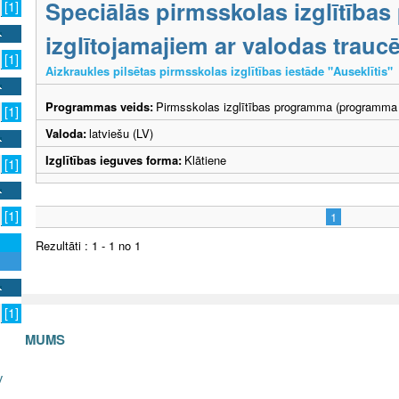
Speciālās pirmsskolas izglītība
[1]
izglītojamajiem ar valodas trau
[1]
Aizkraukles pilsētas pirmsskolas izglītības iestāde "Auseklītis"
Programmas veids:
Pirmsskolas izglītības programma (programma 
[1]
Valoda:
latviešu (LV)
Izglītības ieguves forma:
Klātiene
[1]
[1]
1
Rezultāti : 1 - 1 no 1
[1]
S AR MUMS
v