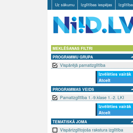
Uz sākumu
Izglītības iespējas
Izglītīb
N
I
MEKLĒŠANAS FILTRI
PROGRAMMU GRUPA
I
Vispārējā pamatizglītība
D
Izvēlēties vairāk
Atcelt
.
PROGRAMMAS VEIDS
L
Pamatizglītība 1.-9.klase 1.-2. LKI
V
Izvēlēties vairāk
Atcelt
TEMATISKĀ JOMA
Vispārizglītojoša rakstura izglītība