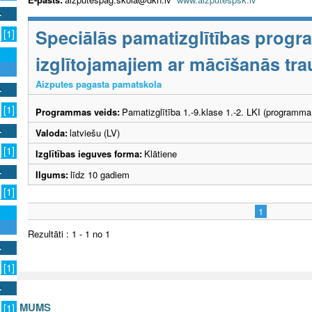
Speciālās pamatizglītības prog
[1]
izglītojamajiem ar mācīšanās tr
Aizputes pagasta pamatskola
[1]
Programmas veids:
Pamatizglītība 1.-9.klase 1.-2. LKI (programma
Valoda:
latviešu (LV)
[1]
Izglītības ieguves forma:
Klātiene
Ilgums:
līdz 10 gadiem
[1]
1
Rezultāti : 1 - 1 no 1
[1]
S AR MUMS
[1]