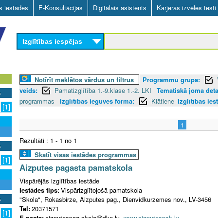
Skip
as iestādes
E-Konsultācijas
Digitālais asistents
Karjeras izvēles testi
to
main
Izglītības iespējas
content
Notīrīt meklētos vārdus un filtrus
Programmu grupa:
veids:
Pamatizglītība 1.-9.klase 1.-2. LKI
Tematiskā joma detal
programmas
Izglītības ieguves forma:
Klātiene
Izglītības ies
[1]
1
Rezultāti : 1 - 1 no 1
Skatīt visas iestādes programmas
[1]
Aizputes pagasta pamatskola
Vispārējās izglītības iestāde
Iestādes tips:
Vispārizglītojošā pamatskola
"Skola", Rokasbirze, Aizputes pag., Dienvidkurzemes nov., LV-3456
Tel:
20371571
[1]
E-pasts:
aizputespag.skola@dkn.lv
www.aizputespsk.lv