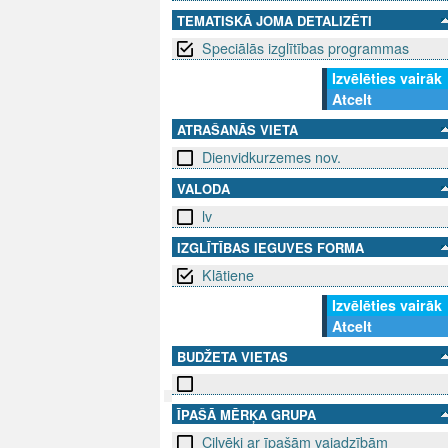
TEMATISKĀ JOMA DETALIZĒTI
Speciālās izglītības programmas
Izvēlēties vairāk
Atcelt
ATRAŠANĀS VIETA
Dienvidkurzemes nov.
VALODA
lv
IZGLĪTĪBAS IEGUVES FORMA
Klātiene
Izvēlēties vairāk
Atcelt
BUDŽETA VIETAS
ĪPAŠĀ MĒRĶA GRUPA
SEKO MUMS
SAZINIE
Cilvēki ar īpašām vajadzībām