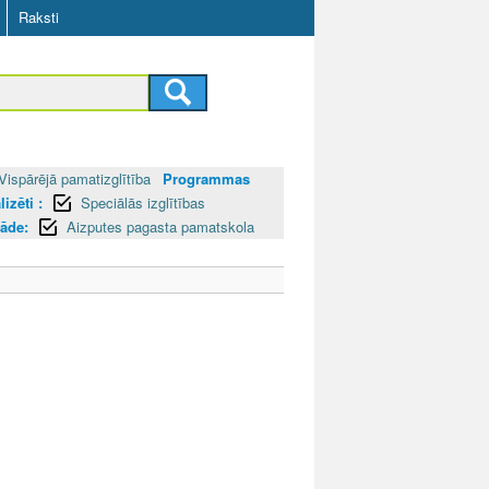
Raksti
Vispārējā pamatizglītība
Programmas
izēti :
Speciālās izglītības
tāde:
Aizputes pagasta pamatskola