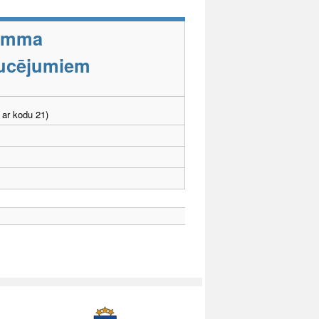
ramma
aucējumiem
 ar kodu 21)