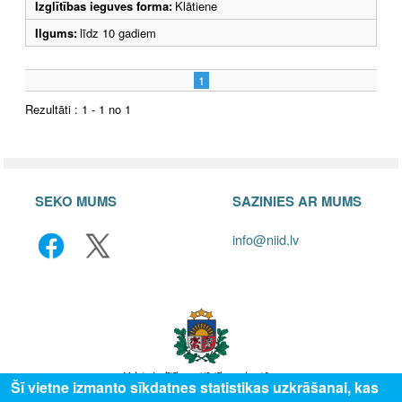
Izglītības ieguves forma:
Klātiene
Ilgums:
līdz 10 gadiem
1
Rezultāti : 1 - 1 no 1
SEKO MUMS
SAZINIES AR MUMS
info@niid.lv
Šī vietne izmanto sīkdatnes statistikas uzkrāšanai, kas