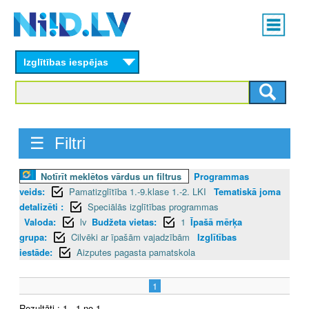
Skip
Main
to
menu
N
main
content
Izglītības iespējas
I
I
D
☰ Filtri
.
Notīrīt meklētos vārdus un filtrus
Programmas
L
veids:
Pamatizglītība 1.-9.klase 1.-2. LKI
Tematiskā joma
V
detalizēti :
Speciālās izglītības programmas
Valoda:
lv
Budžeta vietas:
1
Īpašā mērķa
grupa:
Cilvēki ar īpašām vajadzībām
Izglītības
iestāde:
Aizputes pagasta pamatskola
1
Rezultāti : 1 - 1 no 1