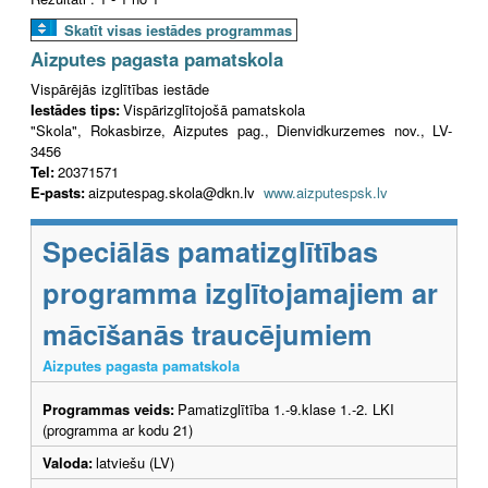
Skatīt visas iestādes programmas
Aizputes pagasta pamatskola
Vispārējās izglītības iestāde
Iestādes tips:
Vispārizglītojošā pamatskola
"Skola", Rokasbirze, Aizputes pag., Dienvidkurzemes nov., LV-
3456
Tel:
20371571
E-pasts:
aizputespag.skola@dkn.lv
www.aizputespsk.lv
Speciālās pamatizglītības
programma izglītojamajiem ar
mācīšanās traucējumiem
Aizputes pagasta pamatskola
Programmas veids:
Pamatizglītība 1.-9.klase 1.-2. LKI
(programma ar kodu 21)
Valoda:
latviešu (LV)