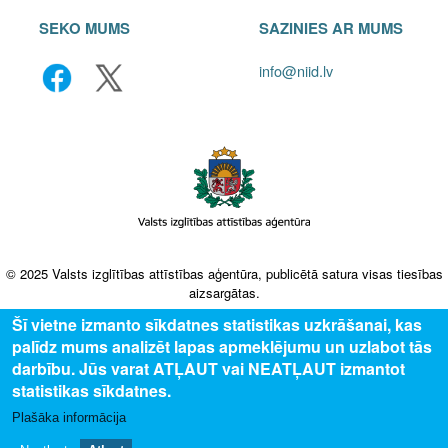
SEKO MUMS
SAZINIES AR MUMS
info@niid.lv
© 2025 Valsts izglītības attīstības aģentūra, publicētā satura visas tiesības
aizsargātas.
Šī vietne izmanto sīkdatnes statistikas uzkrāšanai, kas
palīdz mums analizēt lapas apmeklējumu un uzlabot tās
darbību. Jūs varat ATĻAUT vai NEATĻAUT izmantot
statistikas sīkdatnes.
Plašāka informācija