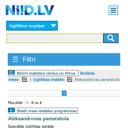
Skip
Main
to
menu
N
main
content
Izglītības iespējas
I
I
D
☰ Filtri
.
Notīrīt meklētos vārdus un filtrus
Budžeta
L
vietas:
1
Izglītības iestāde:
Aleksandrovas pamatskola
V
1
Rezultāti : 1 - 8 no 8
Skatīt visas iestādes programmas
Aleksandrovas pamatskola
Speciālās izglītības iestāde