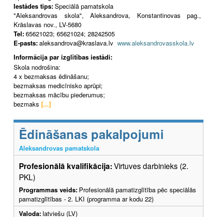
Iestādes tips:
Speciālā pamatskola
"Aleksandrovas skola", Aleksandrova, Konstantinovas pag.,
Krāslavas nov., LV-5680
Tel:
65621023; 65621024; 28242505
E-pasts:
aleksandrova@kraslava.lv
www.aleksandrovasskola.lv
Informācija par izglītības iestādi:
Skola nodrošina:
4 x bezmaksas ēdināšanu;
bezmaksas medicīnisko aprūpi;
bezmaksas mācību piederumus;
bezmaks
[...]
Ēdināšanas pakalpojumi
Aleksandrovas pamatskola
Profesionālā kvalifikācija:
Virtuves darbinieks (2.
PKL)
Programmas veids:
Profesionālā pamatizglītība pēc speciālās
pamatizglītības - 2. LKI (programma ar kodu 22)
Valoda:
latviešu (LV)