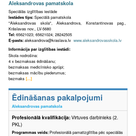
Aleksandrovas pamatskola
Speciālās izglītības iestāde
Iestādes tips:
Speciālā pamatskola
"Aleksandrovas skola", Aleksandrova, Konstantinovas pag.,
Krāslavas nov., LV-5680
Tel:
65621023; 65621024; 28242505
E-pasts:
aleksandrova@kraslava.lv
www.aleksandrovasskola.lv
Informācija par izglītības iestādi:
Skola nodrošina:
4 x bezmaksas ēdināšanu;
bezmaksas medicīnisko aprūpi;
bezmaksas mācību piederumus;
bezmaks
[...]
Ēdināšanas pakalpojumi
Aleksandrovas pamatskola
Profesionālā kvalifikācija:
Virtuves darbinieks (2.
PKL)
Programmas veids:
Profesionālā pamatizglītība pēc speciālās