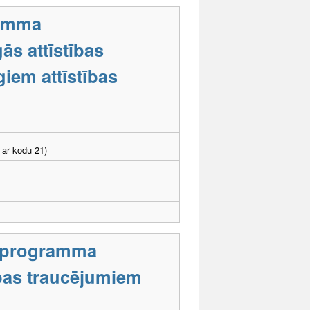
ramma
ās attīstības
iem attīstības
 ar kodu 21)
s programma
tības traucējumiem