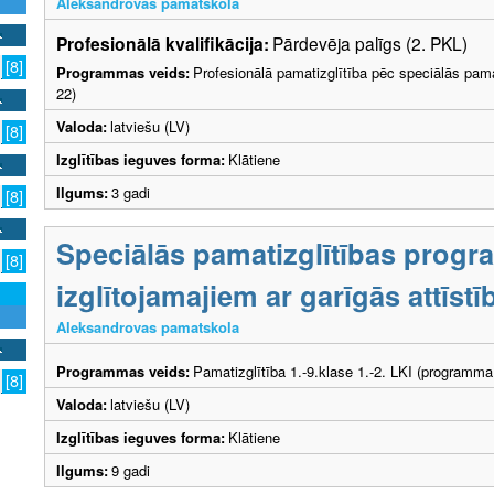
Aleksandrovas pamatskola
Profesionālā kvalifikācija:
Pārdevēja palīgs (2. PKL)
[8]
Programmas veids:
Profesionālā pamatizglītība pēc speciālās pama
22)
Valoda:
latviešu (LV)
[8]
Izglītības ieguves forma:
Klātiene
Ilgums:
3 gadi
[8]
Speciālās pamatizglītības prog
[8]
izglītojamajiem ar garīgās attīs
Aleksandrovas pamatskola
Programmas veids:
Pamatizglītība 1.-9.klase 1.-2. LKI (programma
[8]
Valoda:
latviešu (LV)
Izglītības ieguves forma:
Klātiene
Ilgums:
9 gadi