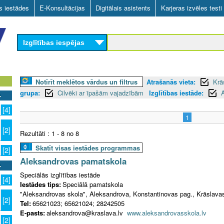
Skip
as iestādes
E-Konsultācijas
Digitālais asistents
Karjeras izvēles testi
to
main
Izglītības iespējas
content
Notīrīt meklētos vārdus un filtrus
Atrašanās vieta:
Krā
grupa:
Cilvēki ar īpašām vajadzībām
Izglītības iestāde:
[4]
1
[2]
Rezultāti : 1 - 8 no 8
Skatīt visas iestādes programmas
[2]
Aleksandrovas pamatskola
Speciālās izglītības iestāde
[4]
Iestādes tips:
Speciālā pamatskola
"Aleksandrovas skola", Aleksandrova, Konstantinovas pag., Krāslavas
[2]
Tel:
65621023; 65621024; 28242505
E-pasts:
aleksandrova@kraslava.lv
www.aleksandrovasskola.lv
[2]