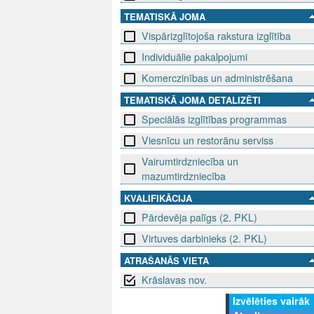
TEMATISKĀ JOMA
Vispārizglītojoša rakstura izglītība
Individuālie pakalpojumi
Komerczinības un administrēšana
TEMATISKĀ JOMA DETALIZĒTI
Speciālās izglītības programmas
Viesnīcu un restorānu serviss
Vairumtirdzniecība un
mazumtirdzniecība
KVALIFIKĀCIJA
Pārdevēja palīgs (2. PKL)
Virtuves darbinieks (2. PKL)
ATRAŠANĀS VIETA
Krāslavas nov.
Izvēlēties vairāk