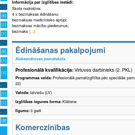
Informācija par izglītības iestādi:
Skola nodrošina:
4 x bezmaksas ēdināšanu;
[6]
bezmaksas medicīnisko aprūpi;
[1]
bezmaksas mācību piederumus;
bezmaks
[...]
[1]
Ēdināšanas pakalpojumi
[6]
Aleksandrovas pamatskola
[1]
Profesionālā kvalifikācija:
Virtuves darbinieks (2. PKL)
[1]
Programmas veids:
Profesionālā pamatizglītība pēc speciālās pama
22)
Valoda:
latviešu (LV)
[1]
Izglītības ieguves forma:
Klātiene
[1]
Ilgums:
3 gadi
[8]
Komerczinības