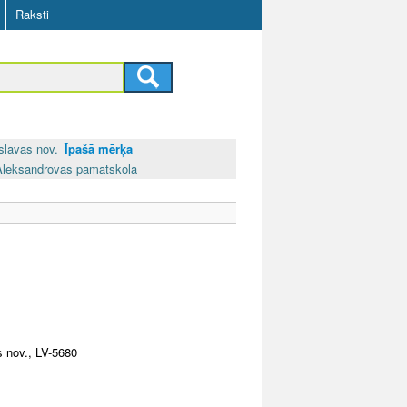
Raksti
slavas nov.
Īpašā mērķa
Aleksandrovas pamatskola
 nov., LV-5680