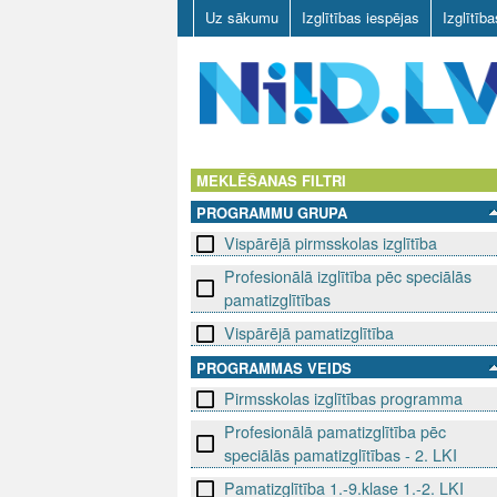
Uz sākumu
Izglītības iespējas
Izglītīb
N
I
MEKLĒŠANAS FILTRI
PROGRAMMU GRUPA
I
Vispārējā pirmsskolas izglītība
D
Profesionālā izglītība pēc speciālās
pamatizglītības
.
Vispārējā pamatizglītība
L
PROGRAMMAS VEIDS
V
Pirmsskolas izglītības programma
Profesionālā pamatizglītība pēc
speciālās pamatizglītības - 2. LKI
Pamatizglītība 1.-9.klase 1.-2. LKI