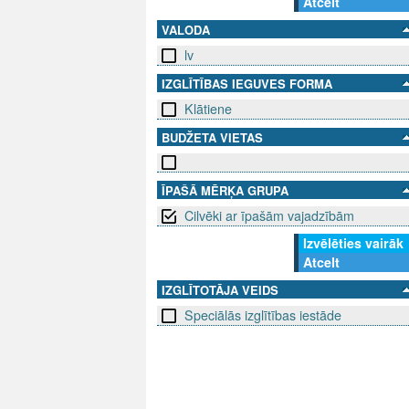
Atcelt
VALODA
lv
IZGLĪTĪBAS IEGUVES FORMA
Klātiene
BUDŽETA VIETAS
ĪPAŠĀ MĒRĶA GRUPA
Cilvēki ar īpašām vajadzībām
Izvēlēties vairāk
Atcelt
IZGLĪTOTĀJA VEIDS
Speciālās izglītības iestāde