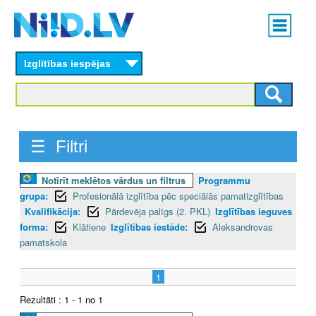
Skip
Main
to
menu
N
main
content
Izglītības iespējas
I
I
D
☰ Filtri
.
Notīrīt meklētos vārdus un filtrus
Programmu
L
grupa:
Profesionālā izglītība pēc speciālās pamatizglītības
V
Kvalifikācija:
Pārdevēja palīgs (2. PKL)
Izglītības ieguves
forma:
Klātiene
Izglītības iestāde:
Aleksandrovas
pamatskola
1
Rezultāti : 1 - 1 no 1