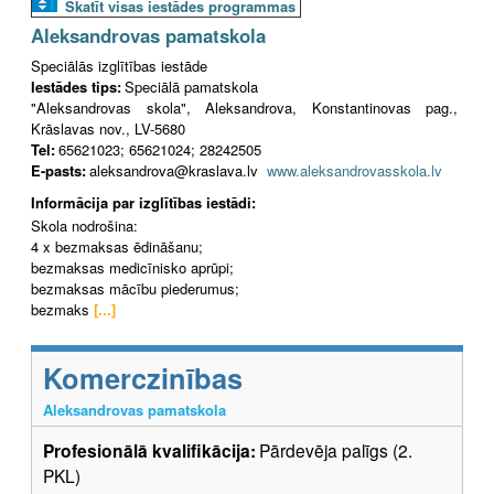
Skatīt visas iestādes programmas
Aleksandrovas pamatskola
Speciālās izglītības iestāde
Iestādes tips:
Speciālā pamatskola
"Aleksandrovas skola", Aleksandrova, Konstantinovas pag.,
Krāslavas nov., LV-5680
Tel:
65621023; 65621024; 28242505
E-pasts:
aleksandrova@kraslava.lv
www.aleksandrovasskola.lv
Informācija par izglītības iestādi:
Skola nodrošina:
4 x bezmaksas ēdināšanu;
bezmaksas medicīnisko aprūpi;
bezmaksas mācību piederumus;
bezmaks
[...]
Komerczinības
Aleksandrovas pamatskola
Profesionālā kvalifikācija:
Pārdevēja palīgs (2.
PKL)