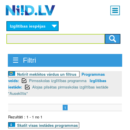
Skip
Main
to
menu
N
main
content
Izglītības iespējas
I
I
D
☰ Filtri
.
Notīrīt meklētos vārdus un filtrus
Programmas
L
veids:
Pirmsskolas izglītības programma
Izglītības
V
iestāde:
Alojas pilsētas pirmsskolas izglītības iestāde
"Auseklītis"
1
Rezultāti : 1 - 1 no 1
Skatīt visas iestādes programmas