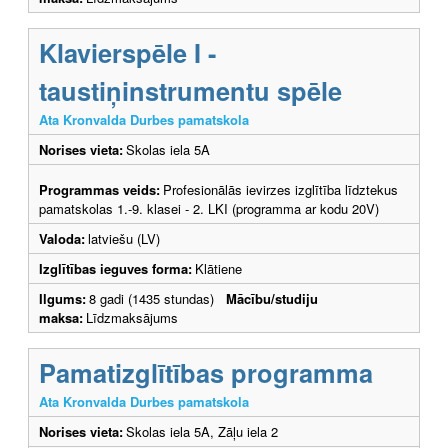
Klavierspēle I -
taustiņinstrumentu spēle
Ata Kronvalda Durbes pamatskola
Norises vieta:
Skolas iela 5A
Programmas veids:
Profesionālās ievirzes izglītība līdztekus
pamatskolas 1.-9. klasei - 2. LKI (programma ar kodu 20V)
Valoda:
latviešu (LV)
Izglītības ieguves forma:
Klātiene
Ilgums:
8 gadi (1435 stundas)
Mācību/studiju
maksa:
Līdzmaksājums
Pamatizglītības programma
Ata Kronvalda Durbes pamatskola
Norises vieta:
Skolas iela 5A, Zāļu iela 2