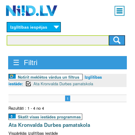
Skip
Main
to
menu
N
main
content
Izglītības iespējas
I
I
D
☰ Filtri
.
Notīrīt meklētos vārdus un filtrus
Izglītības
L
iestāde:
Ata Kronvalda Durbes pamatskola
V
1
Rezultāti : 1 - 4 no 4
Skatīt visas iestādes programmas
Ata Kronvalda Durbes pamatskola
Vispārējās izglītības iestāde