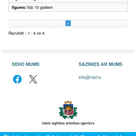
Ilgums:
līdz 10 gadiem
1
Rezultāti : 1 - 4 no 4
SEKO MUMS
SAZINIES AR MUMS
info@niid.lv