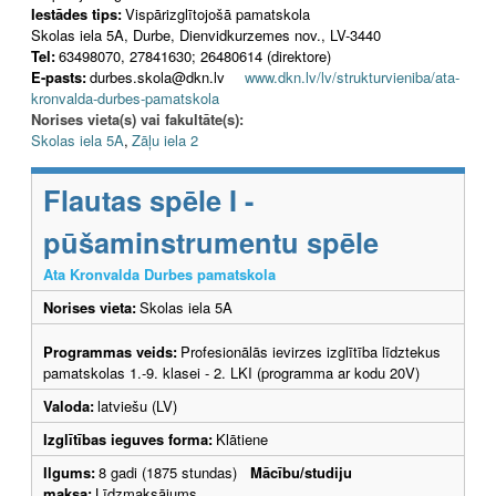
Iestādes tips:
Vispārizglītojošā pamatskola
Skolas iela 5A, Durbe, Dienvidkurzemes nov., LV-3440
Tel:
63498070, 27841630; 26480614 (direktore)
E-pasts:
durbes.skola@dkn.lv
www.dkn.lv/lv/strukturvieniba/ata-
kronvalda-durbes-pamatskola
Norises vieta(s) vai fakultāte(s):
Skolas iela 5A
,
Zāļu iela 2
Flautas spēle I -
pūšaminstrumentu spēle
Ata Kronvalda Durbes pamatskola
Norises vieta:
Skolas iela 5A
Programmas veids:
Profesionālās ievirzes izglītība līdztekus
pamatskolas 1.-9. klasei - 2. LKI (programma ar kodu 20V)
Valoda:
latviešu (LV)
Izglītības ieguves forma:
Klātiene
Ilgums:
8 gadi (1875 stundas)
Mācību/studiju
maksa:
Līdzmaksājums