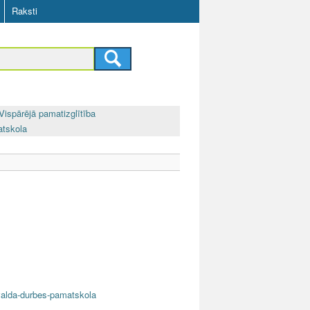
Raksti
Vispārējā pamatizglītība
atskola
nvalda-durbes-pamatskola