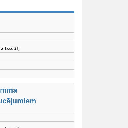
 ar kodu 21)
ramma
aucējumiem