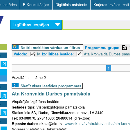
Skip
as iestādes
E-Konsultācijas
Digitālais asistents
Karjeras izvēles testi
to
main
Izglītības iespējas
content
Notīrīt meklētos vārdus un filtrus
Programmu grupa:
Valoda:
lv
Izglītības iestāde:
Ata Kronvalda Durbes pam
[2]
1
Rezultāti : 1 - 2 no 2
Skatīt visas iestādes programmas
Ata Kronvalda Durbes pamatskola
[2]
Vispārējās izglītības iestāde
Iestādes tips:
Vispārizglītojošā pamatskola
[2]
Skolas iela 5A, Durbe, Dienvidkurzemes nov., LV-3440
Tel:
63498070, 27841630; 26480614 (direktore)
E-pasts:
durbes.skola@dkn.lv
www.dkn.lv/lv/strukturvieniba/ata-kro
Norises vieta(s) vai fakultāte(s):