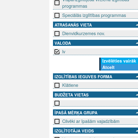
programmas
Speciālās izglītības programmas
ATRAŠANĀS VIETA
Dienvidkurzemes nov.
VALODA
lv
Izvēlēties vairāk
Atcelt
IZGLĪTĪBAS IEGUVES FORMA
Klātiene
BUDŽETA VIETAS
ĪPAŠĀ MĒRĶA GRUPA
Cilvēki ar īpašām vajadzībām
IZGLĪTOTĀJA VEIDS