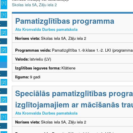
[1]
Skolas iela 5A
,
Zāļu iela 2
[1]
Pamatizglītības programma
Ata Kronvalda Durbes pamatskola
[2]
Norises vieta:
Skolas iela 5A, Zāļu iela 2
[2]
Programmas veids:
Pamatizglītība 1.-9.klase 1.-2. LKI (programma
Valoda:
latviešu (LV)
Izglītības ieguves forma:
Klātiene
Ilgums:
9 gadi
[2]
Speciālās pamatizglītības prog
[2]
izglītojamajiem ar mācīšanās tr
Ata Kronvalda Durbes pamatskola
[1]
Norises vieta:
Skolas iela 5A, Zāļu iela 2