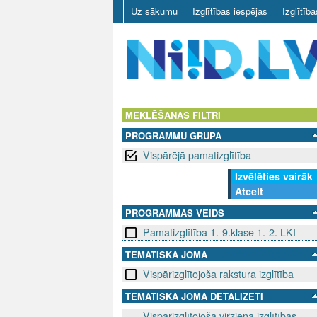
Uz sākumu
Izglītības iespējas
Izglītīb
N
I
MEKLĒŠANAS FILTRI
PROGRAMMU GRUPA
I
Vispārējā pamatizglītība
D
Izvēlēties vairāk
Atcelt
.
PROGRAMMAS VEIDS
L
Pamatizglītība 1.-9.klase 1.-2. LKI
V
TEMATISKĀ JOMA
Vispārizglītojoša rakstura izglītība
TEMATISKĀ JOMA DETALIZĒTI
Vispārizglītojoša virziena izglītības