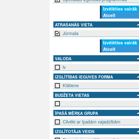
Izvēlēties vairāk
Atcelt
ATRAŠANĀS VIETA
Jūrmala
Izvēlēties vairāk
Atcelt
VALODA
lv
IZGLĪTĪBAS IEGUVES FORMA
Klātiene
BUDŽETA VIETAS
ĪPAŠĀ MĒRĶA GRUPA
Cilvēki ar īpašām vajadzībām
SEKO MUMS
SAZINIE
IZGLĪTOTĀJA VEIDS
info@niid.l