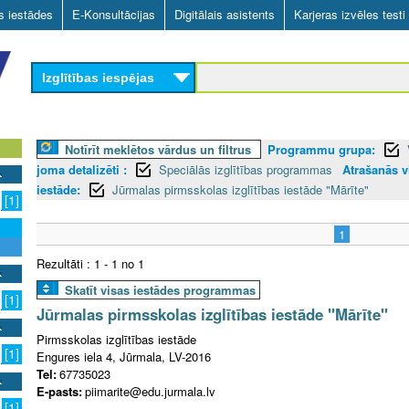
Skip
as iestādes
E-Konsultācijas
Digitālais asistents
Karjeras izvēles testi
to
main
Izglītības iespējas
content
Notīrīt meklētos vārdus un filtrus
Programmu grupa:
joma detalizēti :
Speciālās izglītības programmas
Atrašanās v
iestāde:
Jūrmalas pirmsskolas izglītības iestāde "Mārīte"
[1]
1
Rezultāti : 1 - 1 no 1
Skatīt visas iestādes programmas
[1]
Jūrmalas pirmsskolas izglītības iestāde "Mārīte"
Pirmsskolas izglītības iestāde
[1]
Engures iela 4, Jūrmala, LV-2016
Tel:
67735023
E-pasts:
piimarite@edu.jurmala.lv
[1]