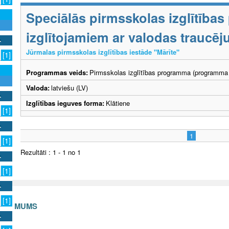
Speciālās pirmsskolas izglītība
izglītojamiem ar valodas traucē
Jūrmalas pirmsskolas izglītības iestāde "Mārīte"
[1]
Programmas veids:
Pirmsskolas izglītības programma (programma 
Valoda:
latviešu (LV)
Izglītības ieguves forma:
Klātiene
[1]
1
[1]
Rezultāti : 1 - 1 no 1
[1]
[1]
S AR MUMS
v