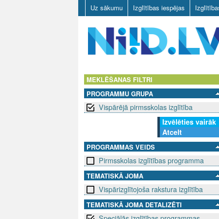
Uz sākumu
Izglītības iespējas
Izglītīb
N
I
MEKLĒŠANAS FILTRI
PROGRAMMU GRUPA
I
Vispārējā pirmsskolas izglītība
D
Izvēlēties vairāk
Atcelt
.
PROGRAMMAS VEIDS
L
Pirmsskolas izglītības programma
V
TEMATISKĀ JOMA
Vispārizglītojoša rakstura izglītība
TEMATISKĀ JOMA DETALIZĒTI
Speciālās izglītības programmas