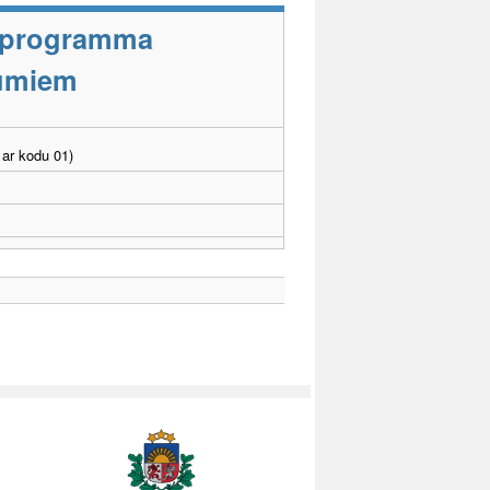
s programma
jumiem
ar kodu 01)