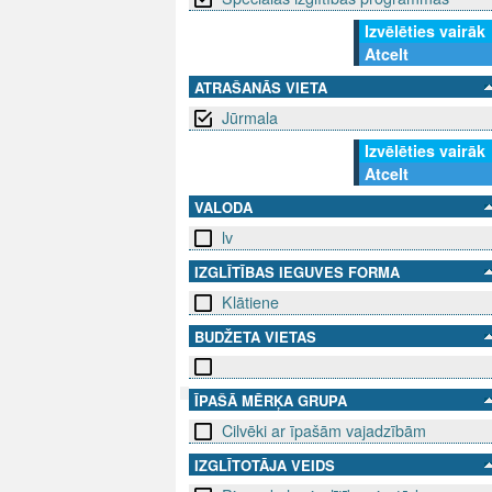
Izvēlēties vairāk
Atcelt
ATRAŠANĀS VIETA
Jūrmala
Izvēlēties vairāk
Atcelt
VALODA
lv
IZGLĪTĪBAS IEGUVES FORMA
Klātiene
BUDŽETA VIETAS
ĪPAŠĀ MĒRĶA GRUPA
Cilvēki ar īpašām vajadzībām
SEKO MUMS
SAZINIE
IZGLĪTOTĀJA VEIDS
info@niid.l