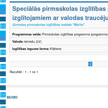
Speciālās pirmsskolas izglītība
izglītojamiem ar valodas traucē
Jūrmalas pirmsskolas izglītības iestāde "Mārīte"
[1]
Programmas veids:
Pirmsskolas izglītības programma (programma 
Valoda:
latviešu (LV)
Izglītības ieguves forma:
Klātiene
[1]
1
[1]
Rezultāti : 1 - 1 no 1
[1]
[1]
S AR MUMS
v