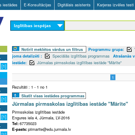
Skip
as iestādes
E-Konsultācijas
Digitālais asistents
Karjeras izvēles testi
to
main
Izglītības iespējas
content
Notīrīt meklētos vārdus un filtrus
Programmu grupa:
joma detalizēti :
Speciālās izglītības programmas
Atrašanās v
iestāde:
Jūrmalas pirmsskolas izglītības iestāde "Mārīte"
[1]
1
Rezultāti : 1 - 1 no 1
Skatīt visas iestādes programmas
[1]
Jūrmalas pirmsskolas izglītības iestāde "Mārīte"
Pirmsskolas izglītības iestāde
[1]
Engures iela 4, Jūrmala, LV-2016
Tel:
67735023
E-pasts:
piimarite@edu.jurmala.lv
[1]