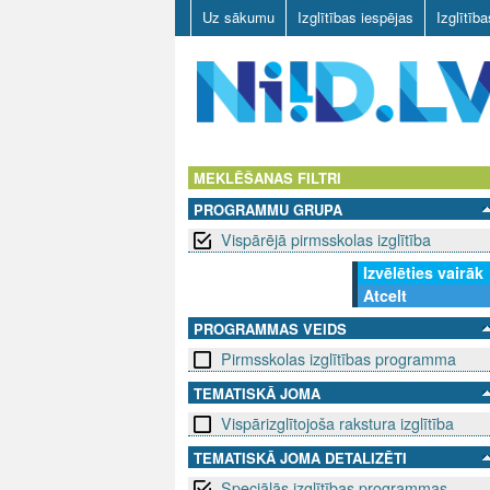
Uz sākumu
Izglītības iespējas
Izglītīb
N
I
MEKLĒŠANAS FILTRI
PROGRAMMU GRUPA
I
Vispārējā pirmsskolas izglītība
D
Izvēlēties vairāk
Atcelt
.
PROGRAMMAS VEIDS
L
Pirmsskolas izglītības programma
V
TEMATISKĀ JOMA
Vispārizglītojoša rakstura izglītība
TEMATISKĀ JOMA DETALIZĒTI
Speciālās izglītības programmas