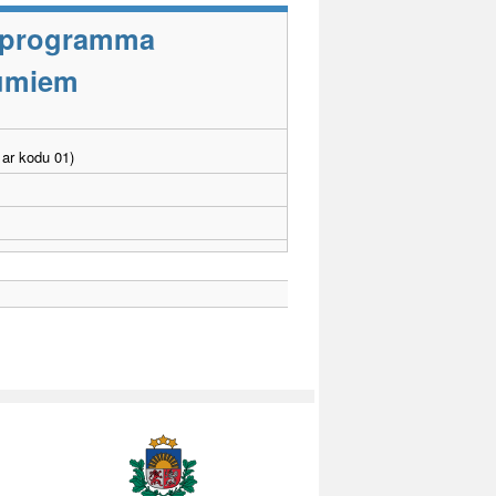
s programma
jumiem
ar kodu 01)