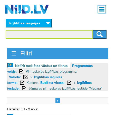
Skip
Main
to
menu
N
main
content
Izglītības iespējas
I
I
D
☰ Filtri
.
Notīrīt meklētos vārdus un filtrus
Programmas
L
veids:
Pirmsskolas izglītības programma
V
Valoda:
lv
Izglītības ieguves
forma:
Klātiene
Budžeta vietas:
1
Izglītības
iestāde:
Jūrmalas pirmsskolas izglītības iestāde "Madara"
1
Rezultāti : 1 - 2 no 2