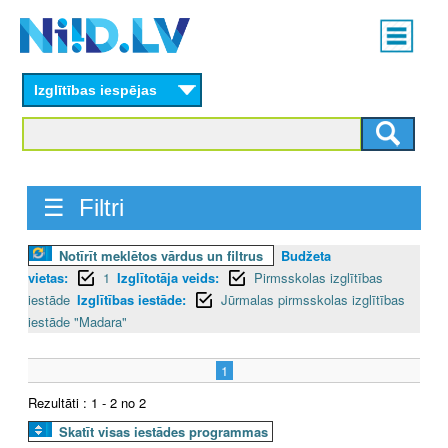
Skip
Main
to
menu
N
main
content
Izglītības iespējas
I
I
D
☰ Filtri
.
Notīrīt meklētos vārdus un filtrus
Budžeta
L
vietas:
1
Izglītotāja veids:
Pirmsskolas izglītības
V
iestāde
Izglītības iestāde:
Jūrmalas pirmsskolas izglītības
iestāde "Madara"
1
Rezultāti : 1 - 2 no 2
Skatīt visas iestādes programmas