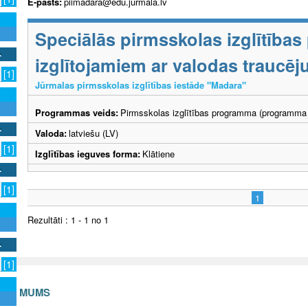
E-pasts:
piimadara@edu.jurmala.lv
Speciālās pirmsskolas izglītība
izglītojamiem ar valodas traucē
[1]
Jūrmalas pirmsskolas izglītības iestāde "Madara"
Programmas veids:
Pirmsskolas izglītības programma (programma 
Valoda:
latviešu (LV)
[1]
Izglītības ieguves forma:
Klātiene
[1]
1
Rezultāti : 1 - 1 no 1
[1]
S AR MUMS