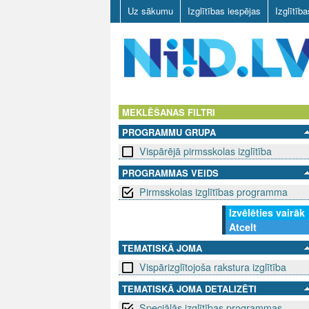
Uz sākumu
Izglītības iespējas
Izglītīb
N
I
MEKLĒŠANAS FILTRI
PROGRAMMU GRUPA
I
Vispārējā pirmsskolas izglītība
D
PROGRAMMAS VEIDS
Pirmsskolas izglītības programma
.
Izvēlēties vairāk
L
Atcelt
V
TEMATISKĀ JOMA
Vispārizglītojoša rakstura izglītība
TEMATISKĀ JOMA DETALIZĒTI
Speciālās izglītības programmas