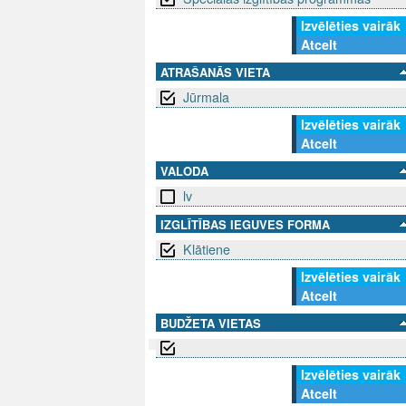
Izvēlēties vairāk
Atcelt
ATRAŠANĀS VIETA
Jūrmala
Izvēlēties vairāk
Atcelt
VALODA
lv
IZGLĪTĪBAS IEGUVES FORMA
Klātiene
Izvēlēties vairāk
Atcelt
BUDŽETA VIETAS
Izvēlēties vairāk
SEKO MUMS
SAZINIE
Atcelt