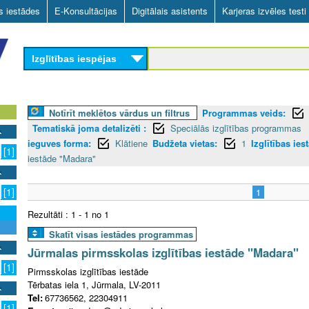
Skip
as iestādes
E-Konsultācijas
Digitālais asistents
Karjeras izvēles testi
to
main
Izglītības iespējas
content
Notīrīt meklētos vārdus un filtrus
Programmas veids:
Tematiskā joma detalizēti :
Speciālās izglītības programmas
ieguves forma:
Klātiene
Budžeta vietas:
1
Izglītības ies
[1]
iestāde "Madara"
[1]
1
Rezultāti : 1 - 1 no 1
Skatīt visas iestādes programmas
Jūrmalas pirmsskolas izglītības iestāde "Madara"
[1]
Pirmsskolas izglītības iestāde
Tērbatas iela 1, Jūrmala, LV-2011
Tel:
67736562, 22304911
[1]