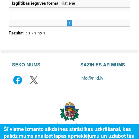
Izglītības ieguves forma:
Klātiene
1
Rezultāti : 1 - 1 no 1
SEKO MUMS
SAZINIES AR MUMS
info@niid.lv
Šī vietne izmanto sīkdatnes statistikas uzkrāšanai, kas
palīdz mums analizēt lapas apmeklējumu un uzlabot tās