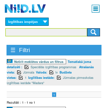
Skip
Main
to
menu
N
main
content
Izglītības iespējas
I
I
D
☰ Filtri
.
Notīrīt meklētos vārdus un filtrus
Tematiskā joma
L
detalizēti :
Speciālās izglītības programmas
Atrašanās
V
vieta:
Jūrmala
Valoda:
lv
Budžeta
vietas:
1
Izglītības iestāde:
Jūrmalas pirmsskolas
izglītības iestāde "Madara"
1
Rezultāti : 1 - 1 no 1