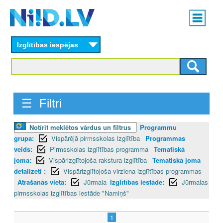
Skip
Main
to
menu
N
main
content
Izglītības iespējas
I
I
D
☰ Filtri
.
Notīrīt meklētos vārdus un filtrus
Programmu
L
grupa:
Vispārējā pirmsskolas izglītība
Programmas
V
veids:
Pirmsskolas izglītības programma
Tematiskā
joma:
Vispārizglītojoša rakstura izglītība
Tematiskā joma
detalizēti :
Vispārizglītojoša virziena izglītības programmas
Atrašanās vieta:
Jūrmala
Izglītības iestāde:
Jūrmalas
pirmsskolas izglītības iestāde "Namiņš"
1