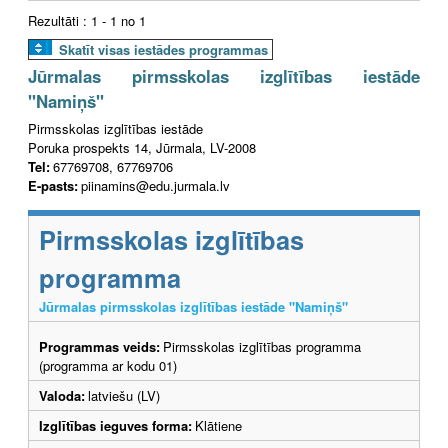
Rezultāti : 1 - 1 no 1
Skatīt visas iestādes programmas
Jūrmalas pirmsskolas izglītības iestāde
"Namiņš"
Pirmsskolas izglītības iestāde
Poruka prospekts 14, Jūrmala, LV-2008
Tel:
67769708, 67769706
E-pasts:
piinamins@edu.jurmala.lv
Pirmsskolas izglītības
programma
Jūrmalas pirmsskolas izglītības iestāde "Namiņš"
Programmas veids:
Pirmsskolas izglītības programma
(programma ar kodu 01)
Valoda:
latviešu (LV)
Izglītības ieguves forma:
Klātiene