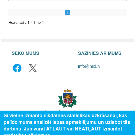
1
Rezultāti : 1 - 1 no 1
SEKO MUMS
SAZINIES AR MUMS
info@niid.lv
Šī vietne izmanto sīkdatnes statistikas uzkrāšanai, kas
palīdz mums analizēt lapas apmeklējumu un uzlabot tās
© 2025 Valsts izglītības attīstības aģentūra, publicētā satura visas tiesības
darbību. Jūs varat ATĻAUT vai NEATĻAUT izmantot
aizsargātas.