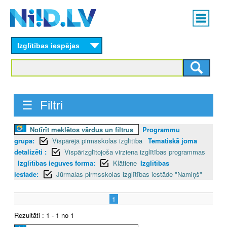
Skip
Main
to
menu
N
main
content
Izglītības iespējas
I
I
D
☰ Filtri
.
Notīrīt meklētos vārdus un filtrus
Programmu
L
grupa:
Vispārējā pirmsskolas izglītība
Tematiskā joma
V
detalizēti :
Vispārizglītojoša virziena izglītības programmas
Izglītības ieguves forma:
Klātiene
Izglītības
iestāde:
Jūrmalas pirmsskolas izglītības iestāde "Namiņš"
1
Rezultāti : 1 - 1 no 1