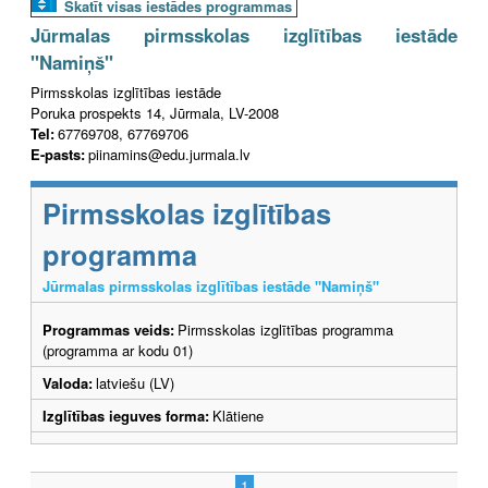
Skatīt visas iestādes programmas
Jūrmalas pirmsskolas izglītības iestāde
"Namiņš"
Pirmsskolas izglītības iestāde
Poruka prospekts 14, Jūrmala, LV-2008
Tel:
67769708, 67769706
E-pasts:
piinamins@edu.jurmala.lv
Pirmsskolas izglītības
programma
Jūrmalas pirmsskolas izglītības iestāde "Namiņš"
Programmas veids:
Pirmsskolas izglītības programma
(programma ar kodu 01)
Valoda:
latviešu (LV)
Izglītības ieguves forma:
Klātiene
1