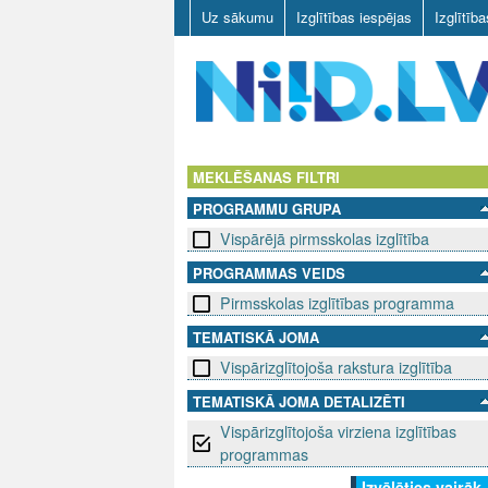
Uz sākumu
Izglītības iespējas
Izglītīb
N
I
MEKLĒŠANAS FILTRI
PROGRAMMU GRUPA
I
Vispārējā pirmsskolas izglītība
D
PROGRAMMAS VEIDS
Pirmsskolas izglītības programma
.
TEMATISKĀ JOMA
L
Vispārizglītojoša rakstura izglītība
V
TEMATISKĀ JOMA DETALIZĒTI
Vispārizglītojoša virziena izglītības
programmas
Izvēlēties vairāk