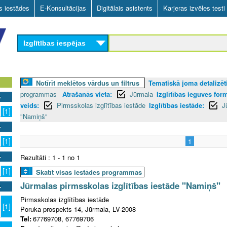
Skip
as iestādes
E-Konsultācijas
Digitālais asistents
Karjeras izvēles testi
to
main
Izglītības iespējas
content
Notīrīt meklētos vārdus un filtrus
Tematiskā joma detalizēti
programmas
Atrašanās vieta:
Jūrmala
Izglītības ieguves for
veids:
Pirmsskolas izglītības iestāde
Izglītības iestāde:
J
[1]
"Namiņš"
[1]
1
Rezultāti : 1 - 1 no 1
[1]
Skatīt visas iestādes programmas
Jūrmalas pirmsskolas izglītības iestāde "Namiņš"
Pirmsskolas izglītības iestāde
[1]
Poruka prospekts 14, Jūrmala, LV-2008
Tel:
67769708, 67769706