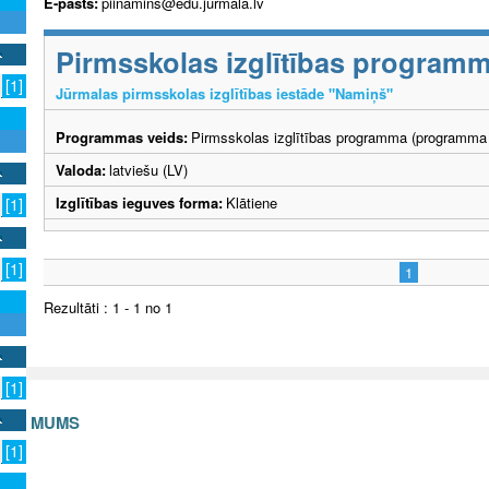
E-pasts:
piinamins@edu.jurmala.lv
Pirmsskolas izglītības program
[1]
Jūrmalas pirmsskolas izglītības iestāde "Namiņš"
Programmas veids:
Pirmsskolas izglītības programma (programma 
Valoda:
latviešu (LV)
Izglītības ieguves forma:
Klātiene
[1]
[1]
1
Rezultāti : 1 - 1 no 1
[1]
S AR MUMS
[1]
v