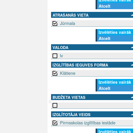
Atcelt
ATRAŠANĀS VIETA
Jūrmala
Izvēlēties vairāk
Atcelt
VALODA
lv
IZGLĪTĪBAS IEGUVES FORMA
Klātiene
Izvēlēties vairāk
Atcelt
BUDŽETA VIETAS
SEKO MUMS
SAZINIE
IZGLĪTOTĀJA VEIDS
Pirmsskolas izglītības iestāde
info@niid.l
Izvēlēties vairāk