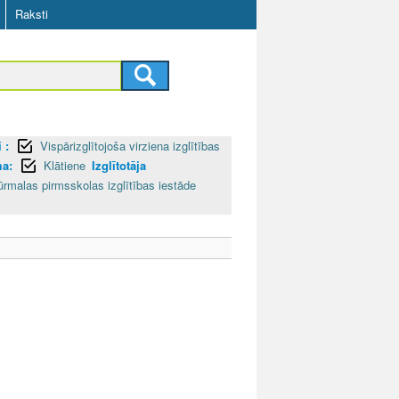
Raksti
 :
Vispārizglītojoša virziena izglītības
ma:
Klātiene
Izglītotāja
ūrmalas pirmsskolas izglītības iestāde