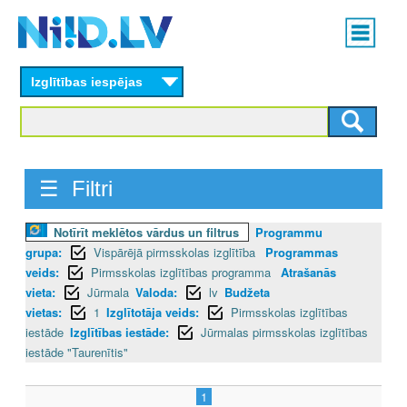
Skip
Main
to
menu
N
main
content
Izglītības iespējas
I
I
D
☰ Filtri
.
Notīrīt meklētos vārdus un filtrus
Programmu
L
grupa:
Vispārējā pirmsskolas izglītība
Programmas
V
veids:
Pirmsskolas izglītības programma
Atrašanās
vieta:
Jūrmala
Valoda:
lv
Budžeta
vietas:
1
Izglītotāja veids:
Pirmsskolas izglītības
iestāde
Izglītības iestāde:
Jūrmalas pirmsskolas izglītības
iestāde "Taurenītis"
1