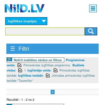
Skip
Main
to
menu
N
main
content
Izglītības iespējas
I
I
D
☰ Filtri
.
Notīrīt meklētos vārdus un filtrus
Programmas
L
veids:
Pirmsskolas izglītības programma
Budžeta
V
vietas:
1
Izglītotāja veids:
Pirmsskolas izglītības
iestāde
Izglītības iestāde:
Jūrmalas pirmsskolas izglītības
iestāde "Taurenītis"
1
Rezultāti : 1 - 2 no 2