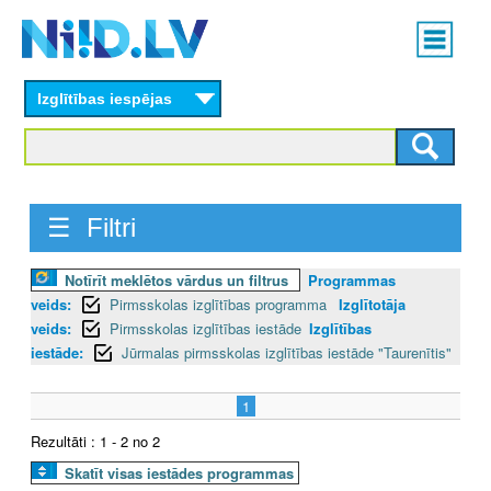
Skip
Main
to
menu
N
main
content
Izglītības iespējas
I
I
D
☰ Filtri
.
Notīrīt meklētos vārdus un filtrus
Programmas
L
veids:
Pirmsskolas izglītības programma
Izglītotāja
V
veids:
Pirmsskolas izglītības iestāde
Izglītības
iestāde:
Jūrmalas pirmsskolas izglītības iestāde "Taurenītis"
1
Rezultāti : 1 - 2 no 2
Skatīt visas iestādes programmas