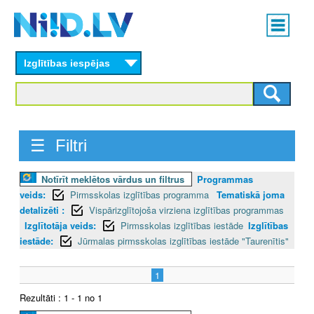
Skip
Main
to
menu
N
main
content
Izglītības iespējas
I
I
D
☰ Filtri
.
Notīrīt meklētos vārdus un filtrus
Programmas
L
veids:
Pirmsskolas izglītības programma
Tematiskā joma
V
detalizēti :
Vispārizglītojoša virziena izglītības programmas
Izglītotāja veids:
Pirmsskolas izglītības iestāde
Izglītības
iestāde:
Jūrmalas pirmsskolas izglītības iestāde "Taurenītis"
1
Rezultāti : 1 - 1 no 1