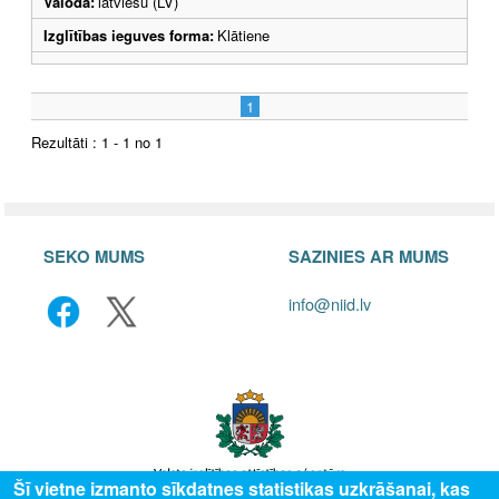
Valoda:
latviešu (LV)
Izglītības ieguves forma:
Klātiene
1
Rezultāti : 1 - 1 no 1
SEKO MUMS
SAZINIES AR MUMS
info@niid.lv
Šī vietne izmanto sīkdatnes statistikas uzkrāšanai, kas