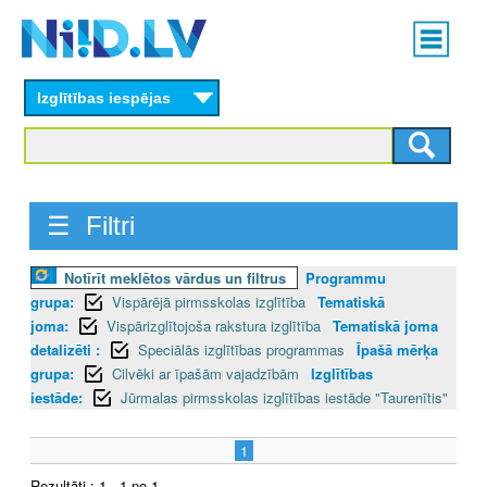
Skip
Main
to
menu
N
main
content
Izglītības iespējas
I
I
D
☰ Filtri
.
Notīrīt meklētos vārdus un filtrus
Programmu
L
grupa:
Vispārējā pirmsskolas izglītība
Tematiskā
V
joma:
Vispārizglītojoša rakstura izglītība
Tematiskā joma
detalizēti :
Speciālās izglītības programmas
Īpašā mērķa
grupa:
Cilvēki ar īpašām vajadzībām
Izglītības
iestāde:
Jūrmalas pirmsskolas izglītības iestāde "Taurenītis"
1
Rezultāti : 1 - 1 no 1