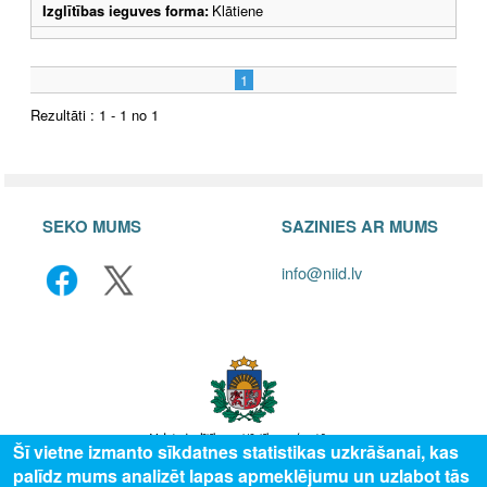
Izglītības ieguves forma:
Klātiene
1
Rezultāti : 1 - 1 no 1
SEKO MUMS
SAZINIES AR MUMS
info@niid.lv
Šī vietne izmanto sīkdatnes statistikas uzkrāšanai, kas
palīdz mums analizēt lapas apmeklējumu un uzlabot tās