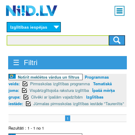
Skip
Main
to
menu
N
main
content
Izglītības iespējas
I
I
D
☰ Filtri
.
Notīrīt meklētos vārdus un filtrus
Programmas
L
veids:
Pirmsskolas izglītības programma
Tematiskā
V
joma:
Vispārizglītojoša rakstura izglītība
Īpašā mērķa
grupa:
Cilvēki ar īpašām vajadzībām
Izglītības
iestāde:
Jūrmalas pirmsskolas izglītības iestāde "Taurenītis"
1
Rezultāti : 1 - 1 no 1