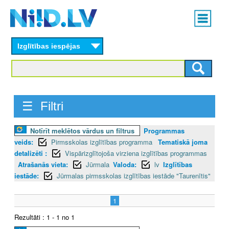
Skip
Main
to
menu
N
main
content
Izglītības iespējas
I
I
D
☰ Filtri
.
Notīrīt meklētos vārdus un filtrus
Programmas
L
veids:
Pirmsskolas izglītības programma
Tematiskā joma
V
detalizēti :
Vispārizglītojoša virziena izglītības programmas
Atrašanās vieta:
Jūrmala
Valoda:
lv
Izglītības
iestāde:
Jūrmalas pirmsskolas izglītības iestāde "Taurenītis"
1
Rezultāti : 1 - 1 no 1