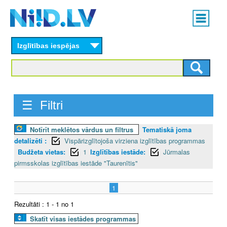
Skip
Main
to
menu
N
main
content
Izglītības iespējas
I
I
D
☰ Filtri
.
Notīrīt meklētos vārdus un filtrus
Tematiskā joma
L
detalizēti :
Vispārizglītojoša virziena izglītības programmas
V
Budžeta vietas:
1
Izglītības iestāde:
Jūrmalas
pirmsskolas izglītības iestāde "Taurenītis"
1
Rezultāti : 1 - 1 no 1
Skatīt visas iestādes programmas