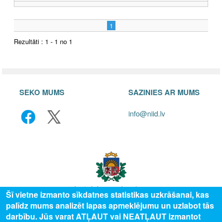
1
Rezultāti : 1 - 1 no 1
SEKO MUMS
SAZINIES AR MUMS
info@niid.lv
Šī vietne izmanto sīkdatnes statistikas uzkrāšanai, kas
palīdz mums analizēt lapas apmeklējumu un uzlabot tās
© 2025 Valsts izglītības attīstības aģentūra, publicētā satura visas tiesības
darbību. Jūs varat ATĻAUT vai NEATĻAUT izmantot