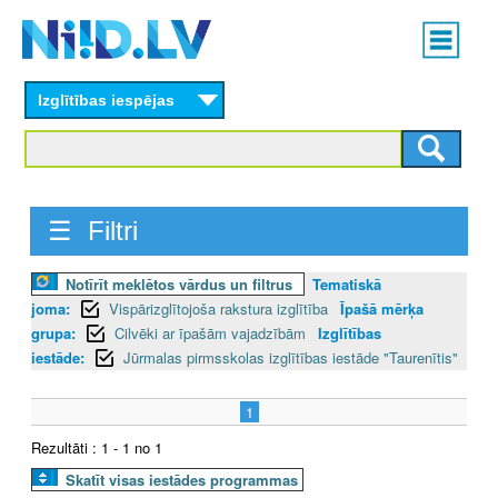
Skip
Main
to
menu
N
main
content
Izglītības iespējas
I
I
D
☰ Filtri
.
Notīrīt meklētos vārdus un filtrus
Tematiskā
L
joma:
Vispārizglītojoša rakstura izglītība
Īpašā mērķa
V
grupa:
Cilvēki ar īpašām vajadzībām
Izglītības
iestāde:
Jūrmalas pirmsskolas izglītības iestāde "Taurenītis"
1
Rezultāti : 1 - 1 no 1
Skatīt visas iestādes programmas