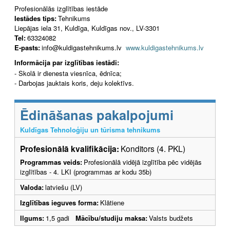
Profesionālās izglītības iestāde
Iestādes tips:
Tehnikums
Liepājas iela 31, Kuldīga, Kuldīgas nov., LV-3301
Tel:
63324082
E-pasts:
info@kuldigastehnikums.lv
www.kuldigastehnikums.lv
Informācija par izglītības iestādi:
- Skolā ir dienesta viesnīca, ēdnīca;
- Darbojas jauktais koris, deju kolektīvs.
Ēdināšanas pakalpojumi
Kuldīgas Tehnoloģiju un tūrisma tehnikums
Profesionālā kvalifikācija:
Konditors (4. PKL)
Programmas veids:
Profesionālā vidējā izglītība pēc vidējās
izglītības - 4. LKI (programmas ar kodu 35b)
Valoda:
latviešu (LV)
Izglītības ieguves forma:
Klātiene
Ilgums:
1,5 gadi
Mācību/studiju maksa:
Valsts budžets