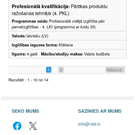
Profesionālā kvalifikācija:
Pārtikas produktu
ražošanas tehniķis (4. PKL)
Programmas veids:
Profesionālā vidējā izglītība pēc
pamatizglītības - 4. LKI (programma ar kodu 33)
Valoda:
latviešu (LV)
Izglītības ieguves forma:
Klātiene
Ilgums:
4 gadi
Mācību/studiju maksa:
Valsts budžets
1
2
Nākamā
Rezultāti : 1 - 10 no 14
SEKO MUMS
SAZINIES AR MUMS
info@niid.lv