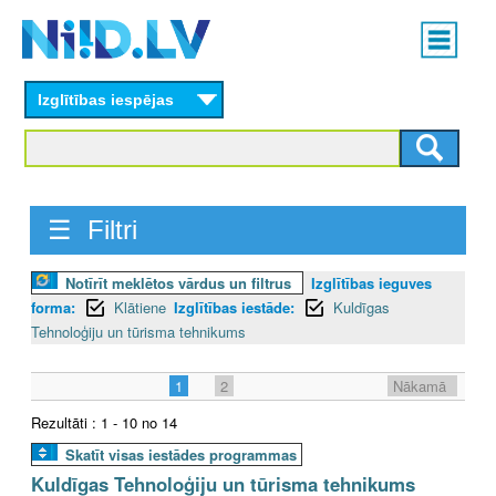
Skip
Main
to
menu
N
main
content
Izglītības iespējas
I
I
D
☰ Filtri
.
Notīrīt meklētos vārdus un filtrus
Izglītības ieguves
L
forma:
Klātiene
Izglītības iestāde:
Kuldīgas
V
Tehnoloģiju un tūrisma tehnikums
1
2
Nākamā
Rezultāti : 1 - 10 no 14
Skatīt visas iestādes programmas
Kuldīgas Tehnoloģiju un tūrisma tehnikums