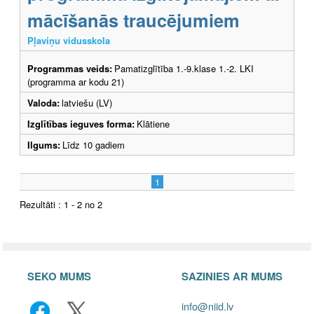
mācīšanās traucējumiem
Pļaviņu vidusskola
Programmas veids:
Pamatizglītība 1.-9.klase 1.-2. LKI
(programma ar kodu 21)
Valoda:
latviešu (LV)
Izglītības ieguves forma:
Klātiene
Ilgums:
Līdz 10 gadiem
1
Rezultāti : 1 - 2 no 2
SEKO MUMS
SAZINIES AR MUMS
info@niid.lv