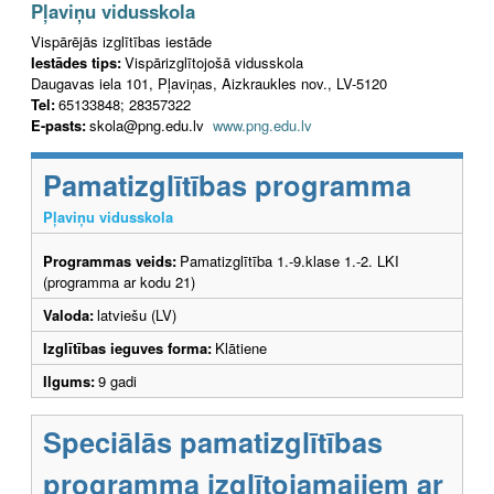
Pļaviņu vidusskola
Vispārējās izglītības iestāde
Iestādes tips:
Vispārizglītojošā vidusskola
Daugavas iela 101, Pļaviņas, Aizkraukles nov., LV-5120
Tel:
65133848; 28357322
E-pasts:
skola@png.edu.lv
www.png.edu.lv
Pamatizglītības programma
Pļaviņu vidusskola
Programmas veids:
Pamatizglītība 1.-9.klase 1.-2. LKI
(programma ar kodu 21)
Valoda:
latviešu (LV)
Izglītības ieguves forma:
Klātiene
Ilgums:
9 gadi
Speciālās pamatizglītības
programma izglītojamajiem ar