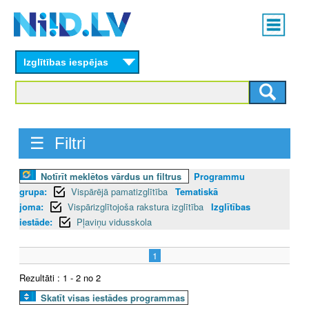
Skip
Main
to
menu
N
main
content
Izglītības iespējas
I
I
D
☰ Filtri
.
Notīrīt meklētos vārdus un filtrus
Programmu
L
grupa:
Vispārējā pamatizglītība
Tematiskā
V
joma:
Vispārizglītojoša rakstura izglītība
Izglītības
iestāde:
Pļaviņu vidusskola
1
Rezultāti : 1 - 2 no 2
Skatīt visas iestādes programmas