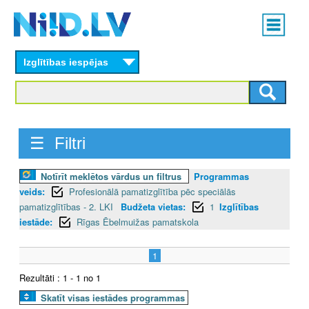
Skip
Main
to
menu
N
main
content
Izglītības iespējas
I
I
D
☰ Filtri
.
Notīrīt meklētos vārdus un filtrus
Programmas
L
veids:
Profesionālā pamatizglītība pēc speciālās
V
pamatizglītības - 2. LKI
Budžeta vietas:
1
Izglītības
iestāde:
Rīgas Ēbelmuižas pamatskola
1
Rezultāti : 1 - 1 no 1
Skatīt visas iestādes programmas