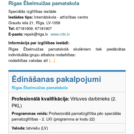
Rīgas Ēbelmuižas pamatskola
Speciālās izglītības iestāde
Iestādes tips:
Internātskola - attīstības centrs
Graudu iela 21, Rīga, LV-1058
Tel:
67181909; 67181907
E-pasts:
repsk@riga.lv
www.rnbi.lv
Informācija par izglītības iestādi:
Rīgas Ēbelmuižas pamatskolā skolēniem tiek piedāvātas
individuālās/grupu atbalsta nodarbības:
nodarbības valodas att
[...]
Ēdināšanas pakalpojumi
Rīgas Ēbelmuižas pamatskola
Profesionālā kvalifikācija:
Virtuves darbinieks (2.
PKL)
Programmas veids:
Profesionālā pamatizglītība pēc speciālās
pamatizglītības - 2. LKI (programma ar kodu 22)
Valoda:
latviešu (LV)