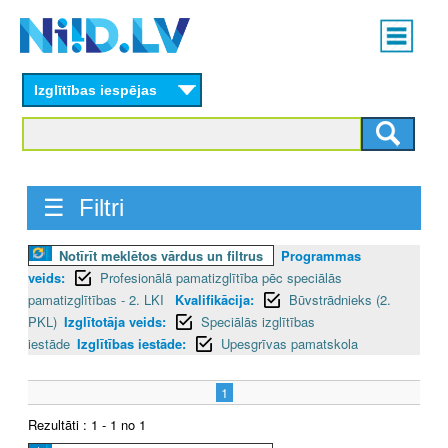
Skip
Main
to
menu
N
main
content
Izglītības iespējas
I
I
D
☰ Filtri
.
Notīrīt meklētos vārdus un filtrus
Programmas
L
veids:
Profesionālā pamatizglītība pēc speciālās
V
pamatizglītības - 2. LKI
Kvalifikācija:
Būvstrādnieks (2.
PKL)
Izglītotāja veids:
Speciālās izglītības
iestāde
Izglītības iestāde:
Upesgrīvas pamatskola
1
Rezultāti : 1 - 1 no 1