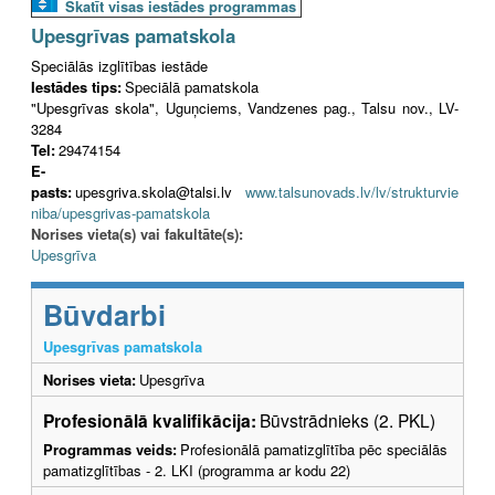
Skatīt visas iestādes programmas
Upesgrīvas pamatskola
Speciālās izglītības iestāde
Iestādes tips:
Speciālā pamatskola
"Upesgrīvas skola", Uguņciems, Vandzenes pag., Talsu nov., LV-
3284
Tel:
29474154
E-
pasts:
upesgriva.skola@talsi.lv
www.talsunovads.lv/lv/strukturvie
niba/upesgrivas-pamatskola
Norises vieta(s) vai fakultāte(s):
Upesgrīva
Būvdarbi
Upesgrīvas pamatskola
Norises vieta:
Upesgrīva
Profesionālā kvalifikācija:
Būvstrādnieks (2. PKL)
Programmas veids:
Profesionālā pamatizglītība pēc speciālās
pamatizglītības - 2. LKI (programma ar kodu 22)