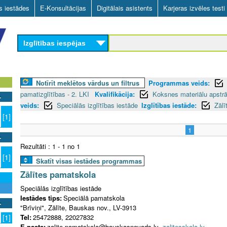
Skip
as iestādes
E-Konsultācijas
Digitālais asistents
Karjeras izvēles testi
to
main
Izglītības iespējas
content
Notīrīt meklētos vārdus un filtrus
Programmas veids:
pamatizglītības - 2. LKI
Kvalifikācija:
Koksnes materiālu apstrā
veids:
Speciālās izglītības iestāde
Izglītības iestāde:
Zālī
[1]
1
Rezultāti : 1 - 1 no 1
[1]
Skatīt visas iestādes programmas
Zālītes pamatskola
Speciālās izglītības iestāde
Iestādes tips:
Speciālā pamatskola
"Brīviņi", Zālīte, Bauskas nov., LV-3913
Tel:
25472888, 22027832
[1]
E-pasts:
zalite.pamatskola@bauskasnovads.lv
zalitesskola.lv