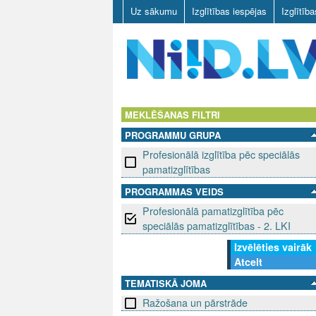
Uz sākumu
Izglītības iespējas
Izglītīb
N
I
MEKLĒŠANAS FILTRI
PROGRAMMU GRUPA
I
Profesionālā izglītība pēc speciālās
D
pamatizglītības
PROGRAMMAS VEIDS
.
Profesionālā pamatizglītība pēc
L
speciālās pamatizglītības - 2. LKI
Izvēlēties vairāk
V
Atcelt
TEMATISKĀ JOMA
Ražošana un pārstrāde