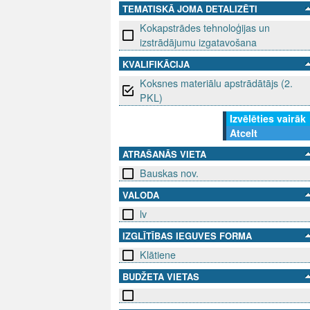
TEMATISKĀ JOMA DETALIZĒTI
Kokapstrādes tehnoloģijas un
izstrādājumu izgatavošana
KVALIFIKĀCIJA
Koksnes materiālu apstrādātājs (2.
PKL)
Izvēlēties vairāk
Atcelt
ATRAŠANĀS VIETA
Bauskas nov.
VALODA
lv
IZGLĪTĪBAS IEGUVES FORMA
Klātiene
BUDŽETA VIETAS