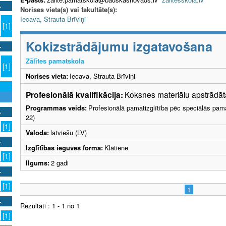
Norises vieta(s) vai fakultāte(s):
Iecava, Strauta Brīviņi
[1]
Kokizstrādājumu izgatavošana
Zālītes pamatskola
[1]
Norises vieta:
Iecava, Strauta Brīviņi
Profesionālā kvalifikācija:
Koksnes materiālu apstrādātā
Programmas veids:
Profesionālā pamatizglītība pēc speciālās pama
22)
[1]
Valoda:
latviešu (LV)
Izglītības ieguves forma:
Klātiene
[1]
Ilgums:
2 gadi
[1]
1
Rezultāti : 1 - 1 no 1
[1]