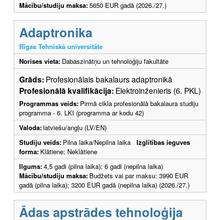
Mācību/studiju maksa:
5650 EUR gadā (2026./27.)
Adaptronika
Rīgas Tehniskā universitāte
Norises vieta:
Dabaszinātņu un tehnoloģiju fakultāte
Grāds:
Profesionālais bakalaurs adaptronikā
Profesionālā kvalifikācija:
Elektroinženieris (6. PKL)
Programmas veids:
Pirmā cikla profesionālā bakalaura studiju
programma - 6. LKI (programma ar kodu 42)
Valoda:
latviešu/angļu (LV/EN)
Studiju veids:
Pilna laika/Nepilna laika
Izglītības ieguves
forma:
Klātiene; Neklātiene
Ilgums:
4,5 gadi (pilna laika); 6 gadi (nepilna laika)
Mācību/studiju maksa:
Budžets vai par maksu: 3990 EUR
gadā (pilna laika); 3200 EUR gadā (nepilna laika) (2026./27.)
Ādas apstrādes tehnoloģija