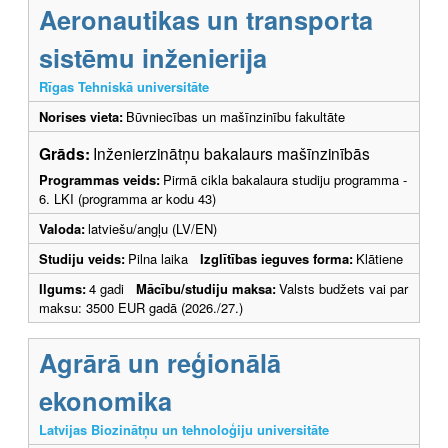
Aeronautikas un transporta
sistēmu inženierija
Rīgas Tehniskā universitāte
Norises vieta:
Būvniecības un mašīnzinību fakultāte
Grāds:
Inženierzinātņu bakalaurs mašīnzinībās
Programmas veids:
Pirmā cikla bakalaura studiju programma -
6. LKI (programma ar kodu 43)
Valoda:
latviešu/angļu (LV/EN)
Studiju veids:
Pilna laika
Izglītības ieguves forma:
Klātiene
Ilgums:
4 gadi
Mācību/studiju maksa:
Valsts budžets vai par
maksu: 3500 EUR gadā (2026./27.)
Agrārā un reģionālā
ekonomika
Latvijas Biozinātņu un tehnoloģiju universitāte