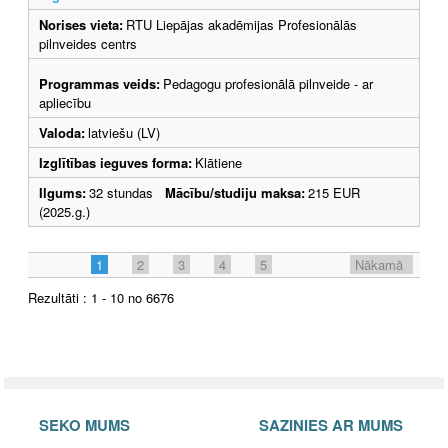
Norises vieta:
RTU Liepājas akadēmijas Profesionālās
pilnveides centrs
Programmas veids:
Pedagogu profesionālā pilnveide - ar
apliecību
Valoda:
latviešu (LV)
Izglītības ieguves forma:
Klātiene
Ilgums:
32 stundas
Mācību/studiju maksa:
215 EUR
(2025.g.)
1
2
3
4
5
Nākamā
Rezultāti : 1 - 10 no 6676
SEKO MUMS
SAZINIES AR MUMS