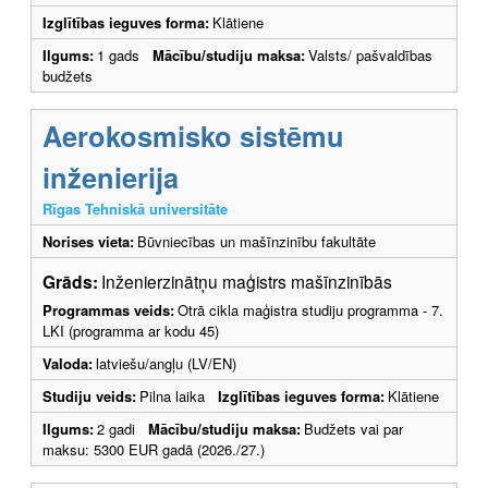
Izglītības ieguves forma:
Klātiene
Ilgums:
1 gads
Mācību/studiju maksa:
Valsts/ pašvaldības
budžets
Aerokosmisko sistēmu
inženierija
Rīgas Tehniskā universitāte
Norises vieta:
Būvniecības un mašīnzinību fakultāte
Grāds:
Inženierzinātņu maģistrs mašīnzinībās
Programmas veids:
Otrā cikla maģistra studiju programma - 7.
LKI (programma ar kodu 45)
Valoda:
latviešu/angļu (LV/EN)
Studiju veids:
Pilna laika
Izglītības ieguves forma:
Klātiene
Ilgums:
2 gadi
Mācību/studiju maksa:
Budžets vai par
maksu: 5300 EUR gadā (2026./27.)