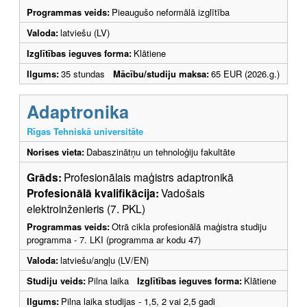
Programmas veids:
Pieaugušo neformālā izglītība
Valoda:
latviešu (LV)
Izglītības ieguves forma:
Klātiene
Ilgums:
35 stundas
Mācību/studiju maksa:
65 EUR (2026.g.)
Adaptronika
Rīgas Tehniskā universitāte
Norises vieta:
Dabaszinātņu un tehnoloģiju fakultāte
Grāds:
Profesionālais maģistrs adaptronikā
Profesionālā kvalifikācija:
Vadošais
elektroinženieris (7. PKL)
Programmas veids:
Otrā cikla profesionālā maģistra studiju
programma - 7. LKI (programma ar kodu 47)
Valoda:
latviešu/angļu (LV/EN)
Studiju veids:
Pilna laika
Izglītības ieguves forma:
Klātiene
Ilgums:
Pilna laika studijas - 1,5, 2 vai 2,5 gadi