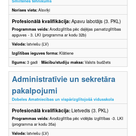
Smiltenes tehnikums
Norises vieta:
Alsviķi
Profesionālā kvalifikācija:
Apavu labotājs (3. PKL)
Programmas veids:
Arodizglītība pēc daļējas pamatizglītības
apguves - 3. LKI (programma ar kodu 32b)
Valoda:
latviešu (LV)
Izglītības ieguves forma:
Klātiene
Ilgums:
3 gadi
Mācību/studiju maksa:
Valsts budžets
Administratīvie un sekretāra
pakalpojumi
Dobeles Amatniecības un vispārizglītojošā vidusskola
Profesionālā kvalifikācija:
Lietvedis (3. PKL)
Programmas veids:
Arodizglītība pēc vidējās izglītības -3. LKI
(programma ar kodu 35a)
Valoda:
latviešu (LV)