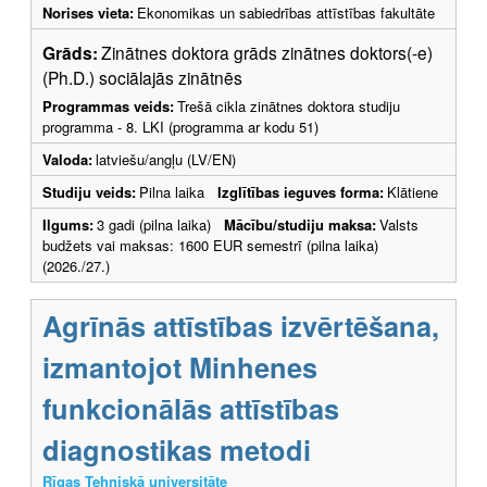
Norises vieta:
Ekonomikas un sabiedrības attīstības fakultāte
Grāds:
Zinātnes doktora grāds zinātnes doktors(-e)
(Ph.D.) sociālajās zinātnēs
Programmas veids:
Trešā cikla zinātnes doktora studiju
programma - 8. LKI (programma ar kodu 51)
Valoda:
latviešu/angļu (LV/EN)
Studiju veids:
Pilna laika
Izglītības ieguves forma:
Klātiene
Ilgums:
3 gadi (pilna laika)
Mācību/studiju maksa:
Valsts
budžets vai maksas: 1600 EUR semestrī (pilna laika)
(2026./27.)
Agrīnās attīstības izvērtēšana,
izmantojot Minhenes
funkcionālās attīstības
diagnostikas metodi
Rīgas Tehniskā universitāte