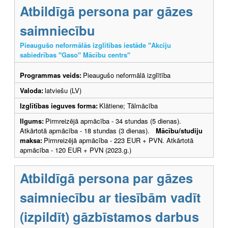
Atbildīgā persona par gāzes
saimniecību
Pieaugušo neformālās izglītības iestāde "Akciju
sabiedrības "Gaso" Mācību centrs"
Programmas veids:
Pieaugušo neformālā izglītība
Valoda:
latviešu (LV)
Izglītības ieguves forma:
Klātiene; Tālmācība
Ilgums:
Pirmreizējā apmācība - 34 stundas (5 dienas).
Atkārtotā apmācība - 18 stundas (3 dienas).
Mācību/studiju
maksa:
Pirmreizējā apmācība - 223 EUR + PVN. Atkārtotā
apmācība - 120 EUR + PVN (2023.g.)
Atbildīgā persona par gāzes
saimniecību ar tiesībām vadīt
(izpildīt) gāzbīstamos darbus