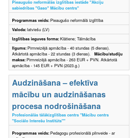
Pieaugušo neformālās izglītības iestāde "Akciju
sabiedrības "Gaso" Mācību centrs"
Programmas veids:
Pieaugušo neformālā izglītība
Valoda:
latviešu (LV)
Izglītības ieguves forma:
Klātiene; Tālmācība
Ilgums:
Pirmreizējā apmācība - 40 stundas (5 dienas).
Atkārtotā apmācība - 22 stundas (3 dienas).
Mācību/studiju
maksa:
Pirmreizējā apmācība - 263 EUR + PVN. Atkārtotā
apmācība - 145 EUR + PVN (2023.g.)
Audzināšana – efektīva
mācību un audzināšanas
procesa nodrošināšana
Profesionālās tālākizglītības centrs "Mācību centrs
"Sociālo Interešu Institūts""
Programmas veids:
Pedagogu profesionālā pilnveide - ar