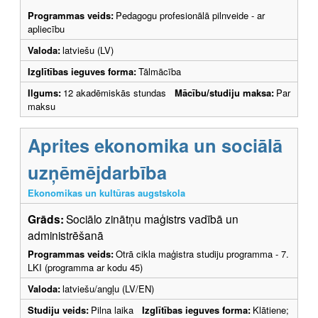
Programmas veids:
Pedagogu profesionālā pilnveide - ar
apliecību
Valoda:
latviešu (LV)
Izglītības ieguves forma:
Tālmācība
Ilgums:
12 akadēmiskās stundas
Mācību/studiju maksa:
Par
maksu
Aprites ekonomika un sociālā
uzņēmējdarbība
Ekonomikas un kultūras augstskola
Grāds:
Sociālo zinātņu maģistrs vadībā un
administrēšanā
Programmas veids:
Otrā cikla maģistra studiju programma - 7.
LKI (programma ar kodu 45)
Valoda:
latviešu/angļu (LV/EN)
Studiju veids:
Pilna laika
Izglītības ieguves forma:
Klātiene;