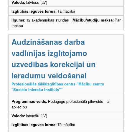
Valoda:
latviešu (LV)
Izglītības ieguves forma:
Tālmācība
Ilgums:
12 akadēmiskās stundas
Mācību/studiju maksa:
Par
maksu
Audzināšanas darba
vadlīnijas izglītojamo
uzvedības korekcijai un
ieradumu veidošanai
Profesionālās tālākizglītības centrs "Mācību centrs
"Sociālo Interešu Institūts""
Programmas veids:
Pedagogu profesionālā pilnveide - ar
apliecību
Valoda:
latviešu (LV)
Izglītības ieguves forma:
Tālmācība