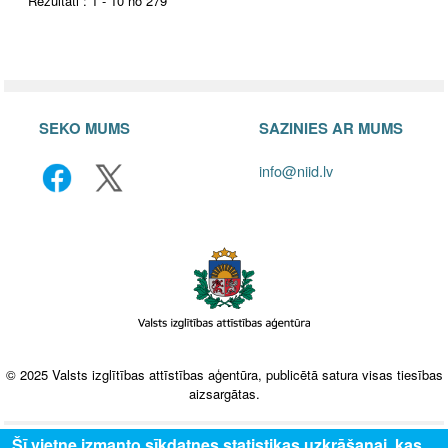
Rezultāti : 1 - 10 no 279
SEKO MUMS
SAZINIES AR MUMS
info@niid.lv
© 2025 Valsts izglītības attīstības aģentūra, publicētā satura visas tiesības
aizsargātas.
Šī vietne izmanto sīkdatnes statistikas uzkrāšanai, kas