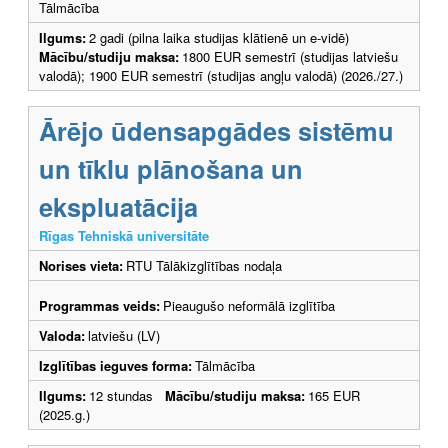
Tālmācība
Ilgums:
2 gadi (pilna laika studijas klātienē un e-vidē)
Mācību/studiju maksa:
1800 EUR semestrī (studijas latviešu
valodā); 1900 EUR semestrī (studijas angļu valodā) (2026./27.)
Ārējo ūdensapgādes sistēmu
un tīklu plānošana un
ekspluatācija
Rīgas Tehniskā universitāte
Norises vieta:
RTU Tālākizglītības nodaļa
Programmas veids:
Pieaugušo neformālā izglītība
Valoda:
latviešu (LV)
Izglītības ieguves forma:
Tālmācība
Ilgums:
12 stundas
Mācību/studiju maksa:
165 EUR
(2025.g.)