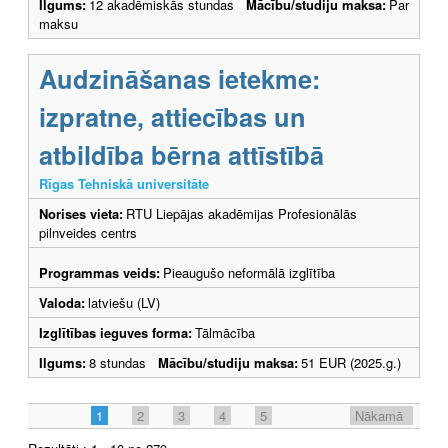
Ilgums:
12 akadēmiskās stundas
Mācību/studiju maksa:
Par
maksu
Audzināšanas ietekme:
izpratne, attiecības un
atbildība bērna attīstībā
Rīgas Tehniskā universitāte
Norises vieta:
RTU Liepājas akadēmijas Profesionālās
pilnveides centrs
Programmas veids:
Pieaugušo neformālā izglītība
Valoda:
latviešu (LV)
Izglītības ieguves forma:
Tālmācība
Ilgums:
8 stundas
Mācību/studiju maksa:
51 EUR (2025.g.)
1
2
3
4
5
Nākamā