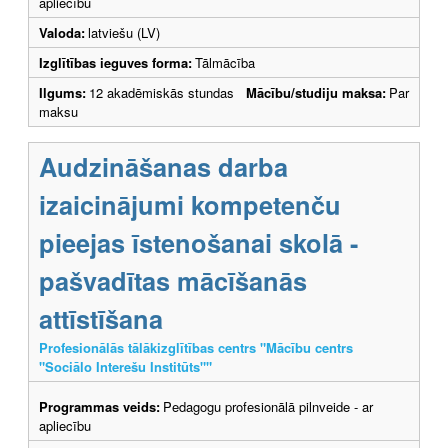
apliecību
Valoda:
latviešu (LV)
Izglītības ieguves forma:
Tālmācība
Ilgums:
12 akadēmiskās stundas
Mācību/studiju maksa:
Par
maksu
Audzināšanas darba
izaicinājumi kompetenču
pieejas īstenošanai skolā -
pašvadītas mācīšanās
attīstīšana
Profesionālās tālākizglītības centrs "Mācību centrs
"Sociālo Interešu Institūts""
Programmas veids:
Pedagogu profesionālā pilnveide - ar
apliecību