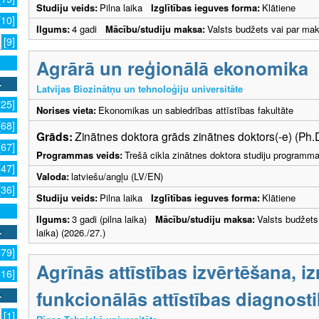
Studiju veids:
Pilna laika
Izglītības ieguves forma:
Klātiene
[10]
Ilgums:
4 gadi
Mācību/studiju maksa:
Valsts budžets vai par ma
[9]
Agrārā un reģionālā ekonomika
Latvijas Biozinātņu un tehnoloģiju universitāte
725]
Norises vieta:
Ekonomikas un sabiedrības attīstības fakultāte
[68]
Grāds:
Zinātnes doktora grāds zinātnes doktors(-e) (Ph.
[67]
Programmas veids:
Trešā cikla zinātnes doktora studiju programm
[47]
Valoda:
latviešu/angļu (LV/EN)
[36]
Studiju veids:
Pilna laika
Izglītības ieguves forma:
Klātiene
Ilgums:
3 gadi (pilna laika)
Mācību/studiju maksa:
Valsts budžets
laika) (2026./27.)
879]
Agrīnās attīstības izvērtēšana, 
316]
funkcionālās attīstības diagnost
[1]