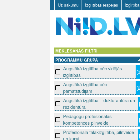
Uz sākumu
Izglītības iespējas
Izglītīb
N
I
MEKLĒŠANAS FILTRI
PROGRAMMU GRUPA
I
Augstākā izglītība pēc vidējās
[
D
izglītības
Augstākā izglītība pēc
.
[
pamatstudijām
L
Augstākā izglītība – doktorantūra un
rezidentūra
V
Pedagogu profesionālās
kompetences pilnveide
Profesionālā tālākizglītība, pilnveide
un kursi