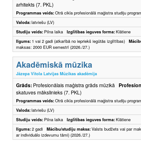
arhitekts (7. PKL)
Programmas veids:
Otrā cikla profesionālā maģistra studiju progr
Valoda:
latviešu (LV)
Studiju veids:
Pilna laika
Izglītības ieguves forma:
Klātiene
Ilgums:
1 vai 2 gadi (atkarībā no iepriekš iegūtās izglītības)
Mācīb
maksas: 2000 EUR semestrī (2026./27.)
Akadēmiskā mūzika
Jāzepa Vītola Latvijas Mūzikas akadēmija
Grāds:
Profesionālais maģistra grāds mūzikā
Profesion
skatuves mākslinieks (7. PKL)
Programmas veids:
Otrā cikla profesionālā maģistra studiju progr
Valoda:
latviešu (LV)
Studiju veids:
Pilna laika
Izglītības ieguves forma:
Klātiene
Ilgums:
2 gadi
Mācību/studiju maksa:
Valsts budžets vai par ma
ar individuālo izdevumu tāmi) (2026./27.)