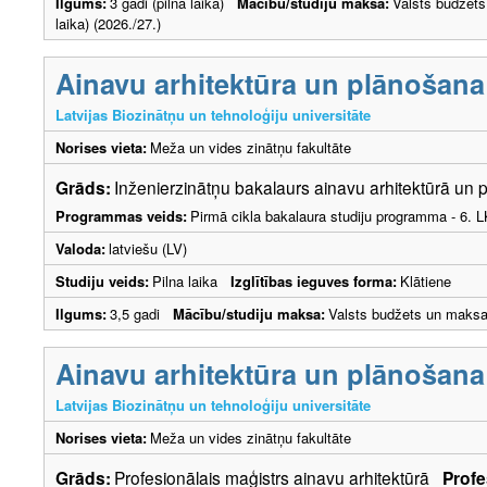
Ilgums:
3 gadi (pilna laika)
Mācību/studiju maksa:
Valsts budžets
laika) (2026./27.)
Ainavu arhitektūra un plānošana
Latvijas Biozinātņu un tehnoloģiju universitāte
Norises vieta:
Meža un vides zinātņu fakultāte
Grāds:
Inženierzinātņu bakalaurs ainavu arhitektūrā un
Programmas veids:
Pirmā cikla bakalaura studiju programma - 6. 
Valoda:
latviešu (LV)
Studiju veids:
Pilna laika
Izglītības ieguves forma:
Klātiene
Ilgums:
3,5 gadi
Mācību/studiju maksa:
Valsts budžets un maksa
Ainavu arhitektūra un plānošana
Latvijas Biozinātņu un tehnoloģiju universitāte
Norises vieta:
Meža un vides zinātņu fakultāte
Grāds:
Profesionālais maģistrs ainavu arhitektūrā
Profe