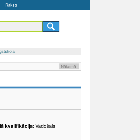
Raksti
gstskola
Nākamā
ā kvalifikācija:
Vadošais