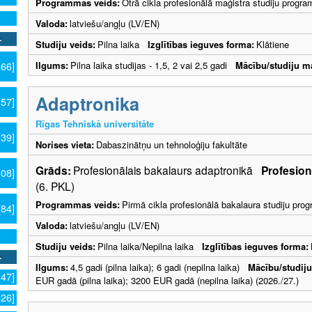
Programmas veids:
Otrā cikla profesionālā maģistra studiju progr
Valoda:
latviešu/angļu (LV/EN)
Studiju veids:
Pilna laika
Izglītības ieguves forma:
Klātiene
Ilgums:
Pilna laika studijas - 1,5, 2 vai 2,5 gadi
Mācību/studiju m
166]
Adaptronika
157]
Rīgas Tehniskā universitāte
139]
Norises vieta:
Dabaszinātņu un tehnoloģiju fakultāte
Grāds:
Profesionālais bakalaurs adaptronikā
Profesionā
108]
(6. PKL)
Programmas veids:
Pirmā cikla profesionālā bakalaura studiju pr
[84]
Valoda:
latviešu/angļu (LV/EN)
Studiju veids:
Pilna laika/Nepilna laika
Izglītības ieguves forma:
Ilgums:
4,5 gadi (pilna laika); 6 gadi (nepilna laika)
Mācību/studij
147]
EUR gadā (pilna laika); 3200 EUR gadā (nepilna laika) (2026./27.)
126]