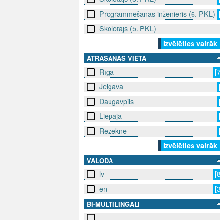
Programmēšanas inženieris (6. PKL)
Skolotājs (5. PKL)
Izvēlēties vairāk
ATRAŠANĀS VIETA
Rīga
[
Jelgava
Daugavpils
Liepāja
Rēzekne
Izvēlēties vairāk
VALODA
lv
[
en
[
BI-MULTILINGĀLI