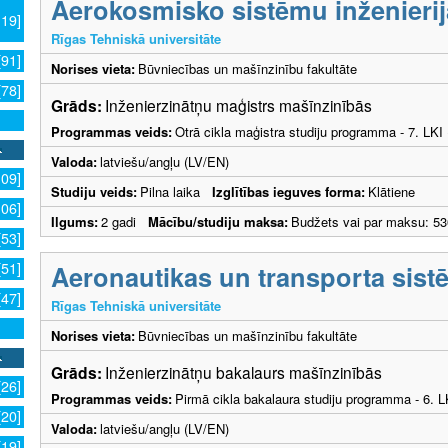
Aerokosmisko sistēmu inženierij
119]
Rīgas Tehniskā universitāte
[91]
Norises vieta:
Būvniecības un mašīnzinību fakultāte
[78]
Grāds:
Inženierzinātņu maģistrs mašīnzinībās
Programmas veids:
Otrā cikla maģistra studiju programma - 7. LK
Valoda:
latviešu/angļu (LV/EN)
109]
Studiju veids:
Pilna laika
Izglītības ieguves forma:
Klātiene
106]
Ilgums:
2 gadi
Mācību/studiju maksa:
Budžets vai par maksu: 53
[53]
Aeronautikas un transporta sistē
[51]
[47]
Rīgas Tehniskā universitāte
Norises vieta:
Būvniecības un mašīnzinību fakultāte
Grāds:
Inženierzinātņu bakalaurs mašīnzinībās
[26]
Programmas veids:
Pirmā cikla bakalaura studiju programma - 6. 
[20]
Valoda:
latviešu/angļu (LV/EN)
[19]