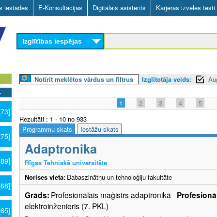
Skip
as iestādes
E-Konsultācijas
Digitālais asistents
Karjeras izvēles testi
to
main
Izglītības iespējas
content
Notīrīt meklētos vārdus un filtrus
Izglītotāja veids:
Au
1
2
3
4
5
373]
Rezultāti : 1 - 10 no 933
Programmu skats
Iestāžu skats
275]
Adaptronika
[89]
Rīgas Tehniskā universitāte
Norises vieta:
Dabaszinātņu un tehnoloģiju fakultāte
[68]
Grāds:
Profesionālais maģistrs adaptronikā
Profesionāl
elektroinženieris (7. PKL)
[65]