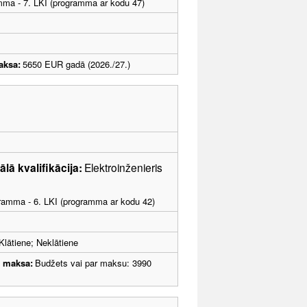
amma - 7. LKI (programma ar kodu 47)
aksa:
5650 EUR gadā (2026./27.)
lā kvalifikācija:
Elektroinženieris
ogramma - 6. LKI (programma ar kodu 42)
Klātiene; Neklātiene
u maksa:
Budžets vai par maksu: 3990