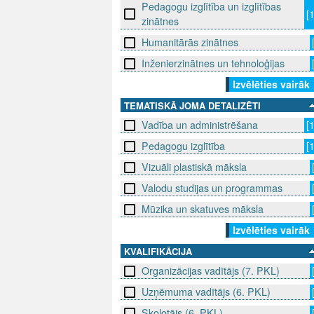
Pedagogu izglītība un izglītības
[
zinātnes
Humanitārās zinātnes
Inženierzinātnes un tehnoloģijas
Izvēlēties vairāk
TEMATISKĀ JOMA DETALIZĒTI
Vadība un administrēšana
[
Pedagogu izglītība
[
Vizuāli plastiskā māksla
Valodu studijas un programmas
Mūzika un skatuves māksla
Izvēlēties vairāk
KVALIFIKĀCIJA
Organizācijas vadītājs (7. PKL)
Uzņēmuma vadītājs (6. PKL)
Skolotājs (6. PKL)