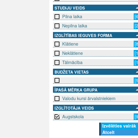
STUDIJU VEIDS
Pilna laika
[
Nepilna laika
[
IZGLĪTĪBAS IEGUVES FORMA
Klātiene
[
Neklātiene
[
Tālmācība
[
BUDŽETA VIETAS
[
ĪPAŠĀ MĒRĶA GRUPA
Valodu kursi ārvalstniekiem
IZGLĪTOTĀJA VEIDS
Augstskola
[
Izvēlēties vairāk
Atcelt