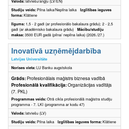
Valoda:
latviešu/angļu (LV/EN)
Studiju veids:
Pilna laika/Nepilna laika
Izglītības ieguves
forma:
Klātiene
Ilgums:
1,5 - 2 gadi (ar profesionālo bakalaura grādu); 2 - 2,5
gadi (ar akadēmisko bakalaura grādu)
Mācību/studiju
maksa:
3500 EUR gadā (pilna/ nepilna laika) (2026./27.)
Inovatīvā uzņēmējdarbība
Latvijas Universitāte
Norises vieta:
LU Banku augstskola
Grāds:
Profesionālais maģistrs biznesa vadībā
Profesionālā kvalifikācija:
Organizācijas vadītājs
(7. PKL)
Programmas veids:
Otrā cikla profesionālā maģistra studiju
programma - 7. LKI (programma ar kodu 47)
Valoda:
latviešu (LV)
Studiju veids:
Pilna laika
Izglītības ieguves forma:
Klātiene