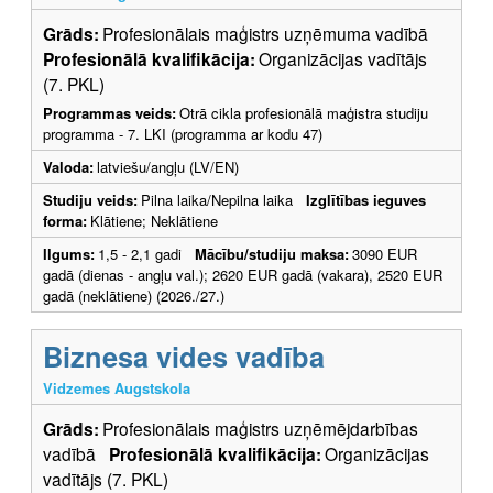
Grāds:
Profesionālais maģistrs uzņēmuma vadībā
Profesionālā kvalifikācija:
Organizācijas vadītājs
(7. PKL)
Programmas veids:
Otrā cikla profesionālā maģistra studiju
programma - 7. LKI (programma ar kodu 47)
Valoda:
latviešu/angļu (LV/EN)
Studiju veids:
Pilna laika/Nepilna laika
Izglītības ieguves
forma:
Klātiene; Neklātiene
Ilgums:
1,5 - 2,1 gadi
Mācību/studiju maksa:
3090 EUR
gadā (dienas - angļu val.); 2620 EUR gadā (vakara), 2520 EUR
gadā (neklātiene) (2026./27.)
Biznesa vides vadība
Vidzemes Augstskola
Grāds:
Profesionālais maģistrs uzņēmējdarbības
vadībā
Profesionālā kvalifikācija:
Organizācijas
vadītājs (7. PKL)