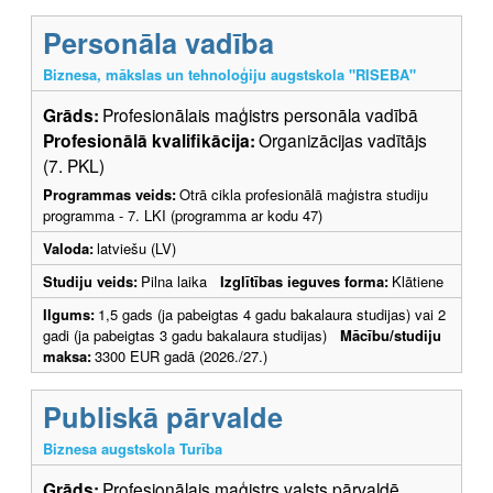
Personāla vadība
Biznesa, mākslas un tehnoloģiju augstskola "RISEBA"
Grāds:
Profesionālais maģistrs personāla vadībā
Profesionālā kvalifikācija:
Organizācijas vadītājs
(7. PKL)
Programmas veids:
Otrā cikla profesionālā maģistra studiju
programma - 7. LKI (programma ar kodu 47)
Valoda:
latviešu (LV)
Studiju veids:
Pilna laika
Izglītības ieguves forma:
Klātiene
Ilgums:
1,5 gads (ja pabeigtas 4 gadu bakalaura studijas) vai 2
gadi (ja pabeigtas 3 gadu bakalaura studijas)
Mācību/studiju
maksa:
3300 EUR gadā (2026./27.)
Publiskā pārvalde
Biznesa augstskola Turība
Grāds:
Profesionālais maģistrs valsts pārvaldē