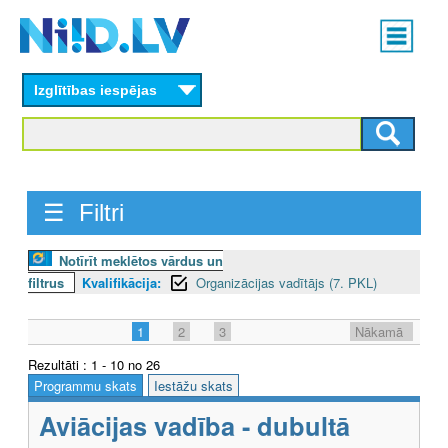
Skip
Main
to
menu
N
main
content
Izglītības iespējas
I
I
D
☰ Filtri
.
L
Notīrīt meklētos vārdus un
filtrus
Kvalifikācija:
Organizācijas vadītājs (7. PKL)
V
1
2
3
Nākamā
Rezultāti : 1 - 10 no 26
Programmu skats
Iestāžu skats
Aviācijas vadība - dubultā