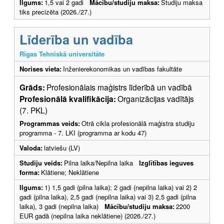
Ilgums:
1,5 vai 2 gadi
Mācību/studiju maksa:
Studiju maksa
tiks precizēta (2026./27.)
Līderība un vadība
Rīgas Tehniskā universitāte
Norises vieta:
Inženierekonomikas un vadības fakultāte
Grāds:
Profesionālais maģistrs līderībā un vadībā
Profesionālā kvalifikācija:
Organizācijas vadītājs
(7. PKL)
Programmas veids:
Otrā cikla profesionālā maģistra studiju
programma - 7. LKI (programma ar kodu 47)
Valoda:
latviešu (LV)
Studiju veids:
Pilna laika/Nepilna laika
Izglītības ieguves
forma:
Klātiene; Neklātiene
Ilgums:
1) 1,5 gadi (pilna laika); 2 gadi (nepilna laika) vai 2) 2
gadi (pilna laika), 2,5 gadi (nepilna laika) vai 3) 2,5 gadi (pilna
laika), 3 gadi (nepilna laika)
Mācību/studiju maksa:
2200
EUR gadā (nepilna laika neklātiene) (2026./27.)