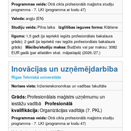
Programmas veids:
Otrā cikla profesionālā maģistra studiju
programma - 7. LKI (programma ar kodu 47)
Valoda:
angļu (EN)
Studiju veids:
Pilna laika
Izglītības ieguves forma:
Klātiene
Ilgums:
1,5 gadi (ja iepriekš iegūts profesionālais bakalaura
grāds); 2 gadi (ja iepriekš nav iegūts profesionālais bakalaura
grāds)
Mācību/studiju maksa:
Budžets vai par maksu: 3082
EUR gadā (par atlaidēm skat. mājaslapā) (2026./27.)
Inovācijas un uzņēmējdarbība
Rīgas Tehniskā universitāte
Norises vieta:
Inženierekonomikas un vadības fakultāte
Grāds:
Profesionālais maģistrs uzņēmumu un
iestāžu vadībā
Profesionālā
kvalifikācija:
Organizācijas vadītājs (7. PKL)
Programmas veids:
Otrā cikla profesionālā maģistra studiju
programma - 7. LKI (programma ar kodu 47)