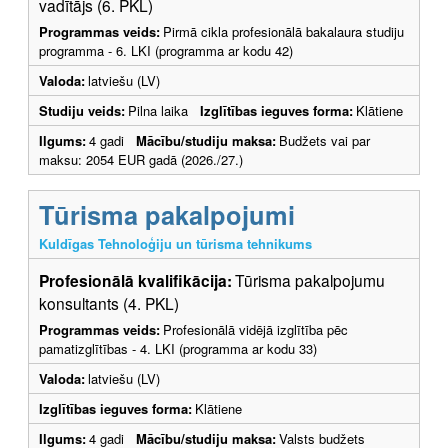
vadītājs (6. PKL)
Programmas veids:
Pirmā cikla profesionālā bakalaura studiju
programma - 6. LKI (programma ar kodu 42)
Valoda:
latviešu (LV)
Studiju veids:
Pilna laika
Izglītības ieguves forma:
Klātiene
Ilgums:
4 gadi
Mācību/studiju maksa:
Budžets vai par
maksu: 2054 EUR gadā (2026./27.)
Tūrisma pakalpojumi
Kuldīgas Tehnoloģiju un tūrisma tehnikums
Profesionālā kvalifikācija:
Tūrisma pakalpojumu
konsultants (4. PKL)
Programmas veids:
Profesionālā vidējā izglītība pēc
pamatizglītības - 4. LKI (programma ar kodu 33)
Valoda:
latviešu (LV)
Izglītības ieguves forma:
Klātiene
Ilgums:
4 gadi
Mācību/studiju maksa:
Valsts budžets