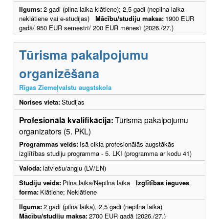
Ilgums:
2 gadi (pilna laika klātiene); 2,5 gadi (nepilna laika
neklātiene vai e-studijas)
Mācību/studiju maksa:
1900 EUR
gadā/ 950 EUR semestrī/ 200 EUR mēnesī (2026./27.)
Tūrisma pakalpojumu
organizēšana
Rīgas Ziemeļvalstu augstskola
Norises vieta:
Studijas
Profesionālā kvalifikācija:
Tūrisma pakalpojumu
organizators (5. PKL)
Programmas veids:
Īsā cikla profesionālās augstākās
izglītības studiju programma - 5. LKI (programma ar kodu 41)
Valoda:
latviešu/angļu (LV/EN)
Studiju veids:
Pilna laika/Nepilna laika
Izglītības ieguves
forma:
Klātiene; Neklātiene
Ilgums:
2 gadi (pilna laika), 2,5 gadi (nepilna laika)
Mācību/studiju maksa:
2700 EUR gadā (2026./27.)