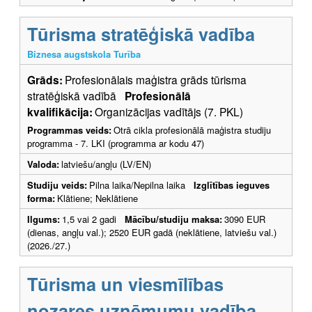
Tūrisma stratēģiskā vadība
Biznesa augstskola Turība
Grāds:
Profesionālais maģistra grāds tūrisma
stratēģiskā vadībā
Profesionālā
kvalifikācija:
Organizācijas vadītājs (7. PKL)
Programmas veids:
Otrā cikla profesionālā maģistra studiju
programma - 7. LKI (programma ar kodu 47)
Valoda:
latviešu/angļu (LV/EN)
Studiju veids:
Pilna laika/Nepilna laika
Izglītības ieguves
forma:
Klātiene; Neklātiene
Ilgums:
1,5 vai 2 gadi
Mācību/studiju maksa:
3090 EUR
(dienas, angļu val.); 2520 EUR gadā (neklātiene, latviešu val.)
(2026./27.)
Tūrisma un viesmīlības
nozares uzņēmumu vadība