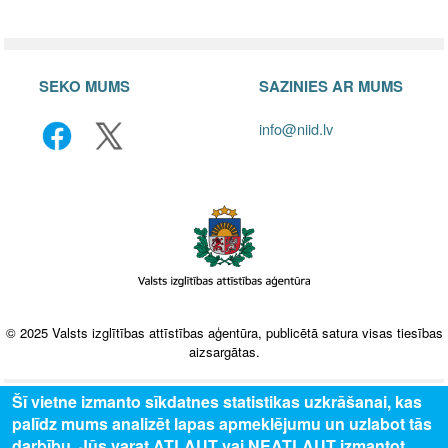
SEKO MUMS
SAZINIES AR MUMS
info@niid.lv
© 2025 Valsts izglītības attīstības aģentūra, publicētā satura visas tiesības
aizsargātas.
Šī vietne izmanto sīkdatnes statistikas uzkrāšanai, kas
palīdz mums analizēt lapas apmeklējumu un uzlabot tās
darbību. Jūs varat ATĻAUT vai NEATĻAUT izmantot