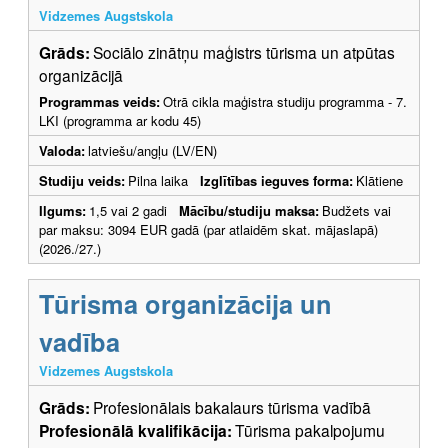
Vidzemes Augstskola
Grāds:
Sociālo zinātņu maģistrs tūrisma un atpūtas
organizācijā
Programmas veids:
Otrā cikla maģistra studiju programma - 7.
LKI (programma ar kodu 45)
Valoda:
latviešu/angļu (LV/EN)
Studiju veids:
Pilna laika
Izglītības ieguves forma:
Klātiene
Ilgums:
1,5 vai 2 gadi
Mācību/studiju maksa:
Budžets vai
par maksu: 3094 EUR gadā (par atlaidēm skat. mājaslapā)
(2026./27.)
Tūrisma organizācija un
vadība
Vidzemes Augstskola
Grāds:
Profesionālais bakalaurs tūrisma vadībā
Profesionālā kvalifikācija:
Tūrisma pakalpojumu