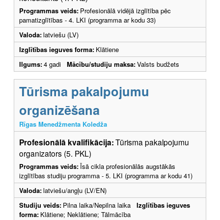
Programmas veids:
Profesionālā vidējā izglītība pēc
pamatizglītības - 4. LKI (programma ar kodu 33)
Valoda:
latviešu (LV)
Izglītības ieguves forma:
Klātiene
Ilgums:
4 gadi
Mācību/studiju maksa:
Valsts budžets
Tūrisma pakalpojumu
organizēšana
Rīgas Menedžmenta Koledža
Profesionālā kvalifikācija:
Tūrisma pakalpojumu
organizators (5. PKL)
Programmas veids:
Īsā cikla profesionālās augstākās
izglītības studiju programma - 5. LKI (programma ar kodu 41)
Valoda:
latviešu/angļu (LV/EN)
Studiju veids:
Pilna laika/Nepilna laika
Izglītības ieguves
forma:
Klātiene; Neklātiene; Tālmācība