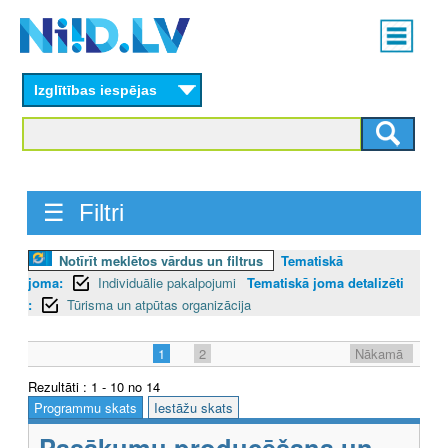
Skip
Main
to
menu
N
main
content
Izglītības iespējas
I
I
D
☰ Filtri
.
L
Notīrīt meklētos vārdus un filtrus
Tematiskā
joma:
Individuālie pakalpojumi
Tematiskā joma detalizēti
V
:
Tūrisma un atpūtas organizācija
1
2
Nākamā
Rezultāti : 1 - 10 no 14
Programmu skats
Iestāžu skats
Pasākumu producēšana un