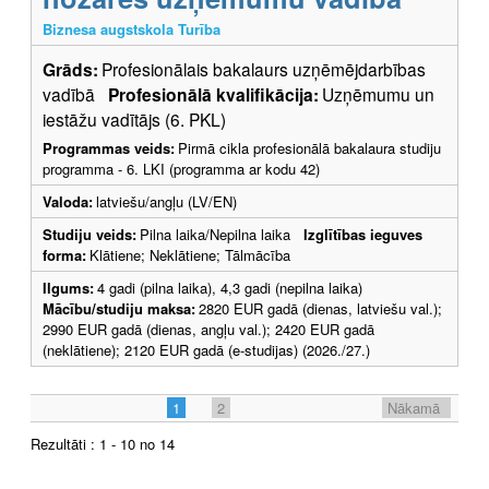
Biznesa augstskola Turība
Grāds:
Profesionālais bakalaurs uzņēmējdarbības
vadībā
Profesionālā kvalifikācija:
Uzņēmumu un
iestāžu vadītājs (6. PKL)
Programmas veids:
Pirmā cikla profesionālā bakalaura studiju
programma - 6. LKI (programma ar kodu 42)
Valoda:
latviešu/angļu (LV/EN)
Studiju veids:
Pilna laika/Nepilna laika
Izglītības ieguves
forma:
Klātiene; Neklātiene; Tālmācība
Ilgums:
4 gadi (pilna laika), 4,3 gadi (nepilna laika)
Mācību/studiju maksa:
2820 EUR gadā (dienas, latviešu val.);
2990 EUR gadā (dienas, angļu val.); 2420 EUR gadā
(neklātiene); 2120 EUR gadā (e-studijas) (2026./27.)
1
2
Nākamā
Rezultāti : 1 - 10 no 14