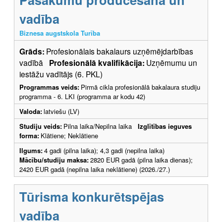
vadība
Biznesa augstskola Turība
Grāds:
Profesionālais bakalaurs uzņēmējdarbības
vadībā
Profesionālā kvalifikācija:
Uzņēmumu un
iestāžu vadītājs (6. PKL)
Programmas veids:
Pirmā cikla profesionālā bakalaura studiju
programma - 6. LKI (programma ar kodu 42)
Valoda:
latviešu (LV)
Studiju veids:
Pilna laika/Nepilna laika
Izglītības ieguves
forma:
Klātiene; Neklātiene
Ilgums:
4 gadi (pilna laika); 4,3 gadi (nepilna laika)
Mācību/studiju maksa:
2820 EUR gadā (pilna laika dienas);
2420 EUR gadā (nepilna laika neklātiene) (2026./27.)
Tūrisma konkurētspējas
vadība