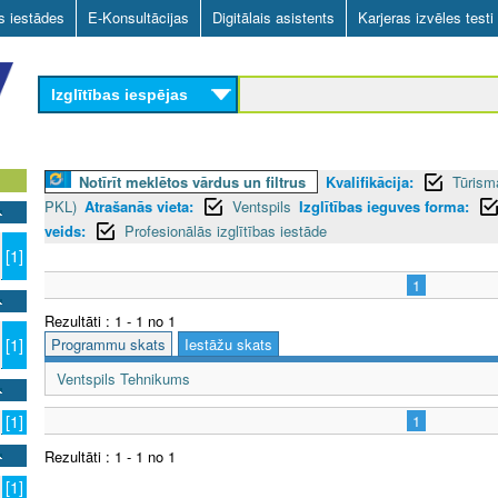
Skip
as iestādes
E-Konsultācijas
Digitālais asistents
Karjeras izvēles testi
to
main
Izglītības iespējas
content
Notīrīt meklētos vārdus un filtrus
Kvalifikācija:
Tūrism
PKL)
Atrašanās vieta:
Ventspils
Izglītības ieguves forma:
veids:
Profesionālās izglītības iestāde
[1]
1
Rezultāti : 1 - 1 no 1
Programmu skats
Iestāžu skats
[1]
Ventspils Tehnikums
1
[1]
Rezultāti : 1 - 1 no 1
[1]