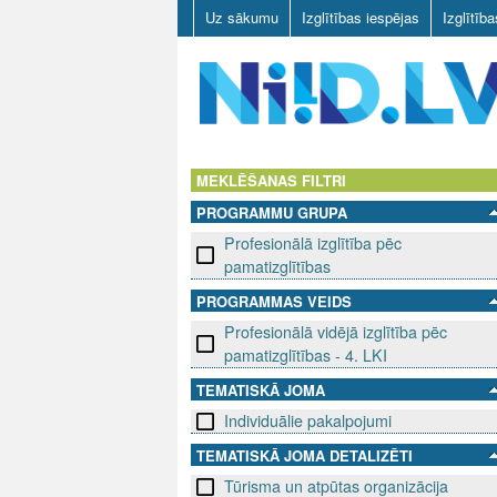
Uz sākumu
Izglītības iespējas
Izglītīb
N
I
MEKLĒŠANAS FILTRI
PROGRAMMU GRUPA
I
Profesionālā izglītība pēc
D
pamatizglītības
PROGRAMMAS VEIDS
.
Profesionālā vidējā izglītība pēc
L
pamatizglītības - 4. LKI
TEMATISKĀ JOMA
V
Individuālie pakalpojumi
TEMATISKĀ JOMA DETALIZĒTI
Tūrisma un atpūtas organizācija