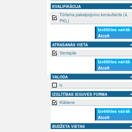
KVALIFIKĀCIJA
Tūrisma pakalpojumu konsultants (4.
PKL)
SEKO MUMS
SAZINIE
Izvēlēties vairāk
Atcelt
info@niid.l
ATRAŠANĀS VIETA
Ventspils
Izvēlēties vairāk
© 202
Atcelt
VALODA
lv
IZGLĪTĪBAS IEGUVES FORMA
Klātiene
Izvēlēties vairāk
Atcelt
BUDŽETA VIETAS