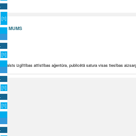
[1]
S AR MUMS
v
[1]
5 Valsts izglītības attīstības aģentūra, publicētā satura visas tiesības aizsar
[1]
[1]