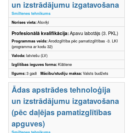
un izstrādājumu izgatavošana
Smiltenes tehnikums
Norises vieta:
Alsviķi
Profesionālā kvalifikācija:
Apavu labotājs (3. PKL)
Programmas veids:
Arodizglītība pēc pamatizglītības -3. LKI
(programma ar kodu 32)
Valoda:
latviešu (LV)
Izglītības ieguves forma:
Klātiene
Ilgums:
3 gadi
Mācību/studiju maksa:
Valsts budžets
Ādas apstrādes tehnoloģija
un izstrādājumu izgatavošana
(pēc daļējas pamatizglītības
apguves)
Smiltenes tehnikums