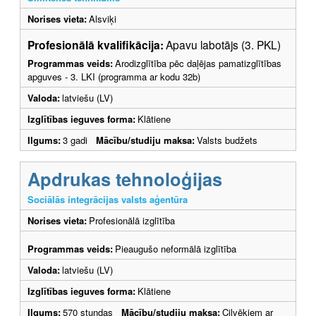
Norises vieta:
Alsviķi
Profesionālā kvalifikācija:
Apavu labotājs (3. PKL)
Programmas veids:
Arodizglītība pēc daļējas pamatizglītības
apguves - 3. LKI (programma ar kodu 32b)
Valoda:
latviešu (LV)
Izglītības ieguves forma:
Klātiene
Ilgums:
3 gadi
Mācību/studiju maksa:
Valsts budžets
Apdrukas tehnoloģijas
Sociālās integrācijas valsts aģentūra
Norises vieta:
Profesionālā izglītība
Programmas veids:
Pieaugušo neformālā izglītība
Valoda:
latviešu (LV)
Izglītības ieguves forma:
Klātiene
Ilgums:
570 stundas
Mācību/studiju maksa:
Cilvēkiem ar