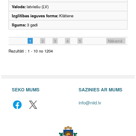
Valoda:
latviešu (LV)
Izglītības ieguves forma:
Klātiene
Ilgums:
3 gadi
1
2
3
4
5
Nākamā
Rezultāti : 1 - 10 no 1204
SEKO MUMS
SAZINIES AR MUMS
info@niid.lv