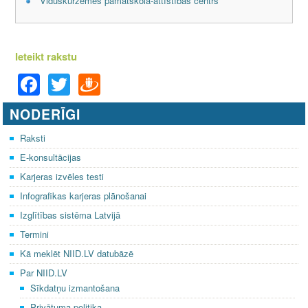
Viduskurzemes pamatskola-attīstības centrs
Ieteikt rakstu
F
T
D
a
wi
ra
NODERĪGI
c
tt
u
e
er
gi
Raksti
E-konsultācijas
b
e
Karjeras izvēles testi
o
m
Infografikas karjeras plānošanai
o
Izglītības sistēma Latvijā
k
Termini
Kā meklēt NIID.LV datubāzē
Par NIID.LV
Sīkdatņu izmantošana
Privātuma politika