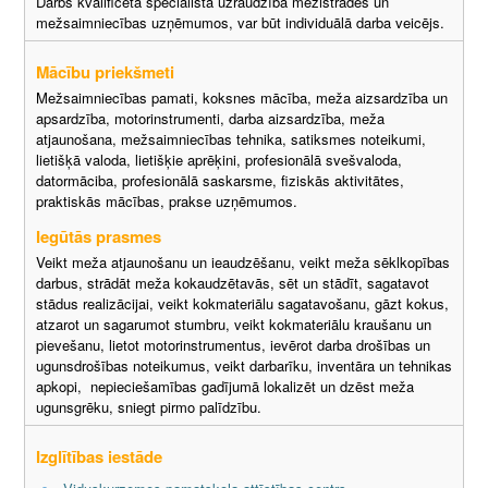
Darbs kvalificēta speciālista uzraudzībā mežistrādes un
mežsaimniecības uzņēmumos, var būt individuālā darba veicējs.
Mācību priekšmeti
Mežsaimniecības pamati, koksnes mācība, meža aizsardzība un
apsardzība, motorinstrumenti, darba aizsardzība, meža
atjaunošana, mežsaimniecības tehnika, satiksmes noteikumi,
lietišķā valoda, lietišķie aprēķini, profesionālā svešvaloda,
datormāciba, profesionālā saskarsme, fiziskās aktivitātes,
praktiskās mācības, prakse uzņēmumos.
Iegūtās prasmes
Veikt meža atjaunošanu un ieaudzēšanu, veikt meža sēklkopības
darbus, strādāt meža kokaudzētavās, sēt un stādīt, sagatavot
stādus realizācijai, veikt kokmateriālu sagatavošanu, gāzt kokus,
atzarot un sagarumot stumbru, veikt kokmateriālu kraušanu un
pievešanu, lietot motorinstrumentus, ievērot darba drošības un
ugunsdrošības noteikumus, veikt darbarīku, inventāra un tehnikas
apkopi, nepieciešamības gadījumā lokalizēt un dzēst meža
ugunsgrēku, sniegt pirmo palīdzību.
Izglītības iestāde