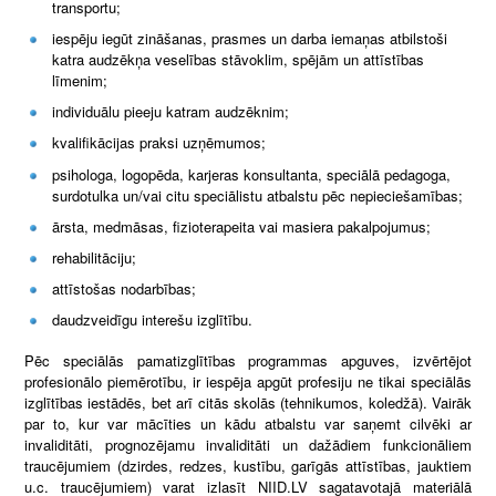
transportu;
iespēju iegūt zināšanas, prasmes un darba iemaņas atbilstoši
katra audzēkņa veselības stāvoklim, spējām un attīstības
līmenim;
individuālu pieeju katram audzēknim;
kvalifikācijas praksi uzņēmumos;
psihologa, logopēda, karjeras konsultanta, speciālā pedagoga,
surdotulka un/vai citu speciālistu atbalstu pēc nepieciešamības;
ārsta, medmāsas, fizioterapeita vai masiera pakalpojumus;
rehabilitāciju;
attīstošas nodarbības;
daudzveidīgu interešu izglītību.
Pēc speciālās pamatizglītības programmas apguves, izvērtējot
profesionālo piemērotību, ir iespēja apgūt profesiju ne tikai speciālās
izglītības iestādēs, bet arī citās skolās (tehnikumos, koledžā). Vairāk
par to, kur var mācīties un kādu atbalstu var saņemt cilvēki ar
invaliditāti, prognozējamu invaliditāti un dažādiem funkcionāliem
traucējumiem (dzirdes, redzes, kustību, garīgās attīstības, jauktiem
u.c. traucējumiem) varat izlasīt NIID.LV sagatavotajā materiālā