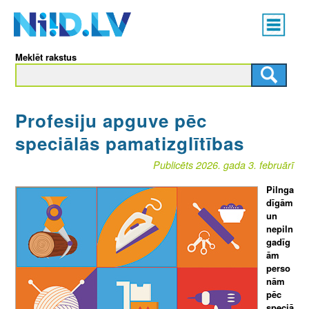
Skip
Main
to
menu
N
main
Meklēt rakstus
content
I
I
Profesiju apguve pēc
D
speciālās pamatizglītības
.
Publicēts 2026. gada 3. februārī
L
Pilnga
dīgām
V
un
nepiln
gadīg
ām
perso
nām
pēc
speciā