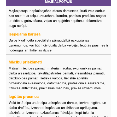
MĀJKALPOTĀJS
Mājkalpotājs ir apkalpojošās sfēras darbinieks, kurš veic darbus,
kas saistīti ar telpu uzturēšanu kārtībā, pārtikas produktu sagādi
un ēdienu gatavošanu, veļas un apģērba kopšanu, dekoratīvo
augu aprūpi.
Iespējamā karjera
Darbs kvalificēta speciālista pārraudzībā uzkopšanas
uzņēmumos, var būt individuālā darba veicējs. Iegūtās prasmes ir
noderīgas arī ikdienas dzīvē.
Mācību priekšmeti
Mājsaimniecības pamati, materiālmācība, ekonomikas pamati,
darba aizsardzība, tekstilapstrādes pamati, viesmīlības pamati,
dārzkopības pamati, lietišķā valoda, lietišķie aprēķini,
profesionālā svešvaloda, datormācība, profesionālā saskarsme,
fiziskās aktivitātes, praktiskās mācības, prakse uzņēmumos.
Iegūtās prasmes
Veikt iekštelpu un ārtelpu uzkopšanas darbus, ievērot higiēnu un
darba drošību, izmantot kopšanas un tīrīšanas aprīkojumu.
pārzināt un izmantot uzkopšanas līdzekļus, kopt tekstila