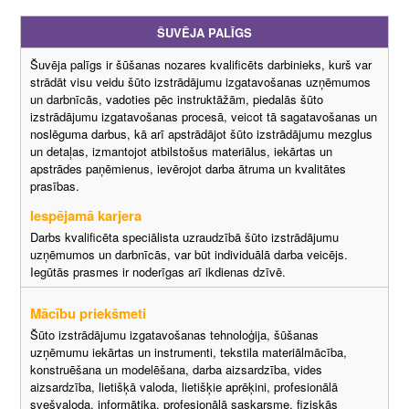
ŠUVĒJA PALĪGS
Šuvēja palīgs ir šūšanas nozares kvalificēts darbinieks, kurš var
strādāt visu veidu šūto izstrādājumu izgatavošanas uzņēmumos
un darbnīcās, vadoties pēc instruktāžām, piedalās šūto
izstrādājumu izgatavošanas procesā, veicot tā sagatavošanas un
noslēguma darbus, kā arī apstrādājot šūto izstrādājumu mezglus
un detaļas, izmantojot atbilstošus materiālus, iekārtas un
apstrādes paņēmienus, ievērojot darba ātruma un kvalitātes
prasības.
Iespējamā karjera
Darbs kvalificēta speciālista uzraudzībā šūto izstrādājumu
uzņēmumos un darbnīcās, var būt individuālā darba veicējs.
Iegūtās prasmes ir noderīgas arī ikdienas dzīvē.
Mācību priekšmeti
Šūto izstrādājumu izgatavošanas tehnoloģija, šūšanas
uzņēmumu iekārtas un instrumenti, tekstila materiālmācība,
konstruēšana un modelēšana, darba aizsardzība, vides
aizsardzība, lietišķā valoda, lietišķie aprēķini, profesionālā
svešvaloda, informātika, profesionālā saskarsme, fiziskās