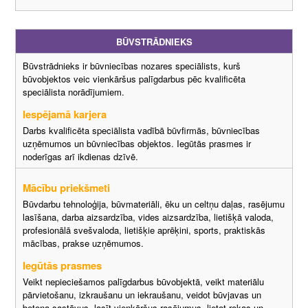
BŪVSTRĀDNIEKS
Būvstrādnieks ir būvniecības nozares speciālists, kurš
būvobjektos veic vienkāršus palīgdarbus pēc kvalificēta
speciālista norādījumiem.
Iespējamā karjera
Darbs kvalificēta speciālista vadībā būvfirmās, būvniecības
uzņēmumos un būvniecības objektos. Iegūtās prasmes ir
noderīgas arī ikdienas dzīvē.
Mācību priekšmeti
Būvdarbu tehnoloģija, būvmateriāli, ēku un celtņu daļas, rasējumu
lasīšana, darba aizsardzība, vides aizsardzība, lietišķā valoda,
profesionālā svešvaloda, lietišķie aprēķini, sports, praktiskās
mācības, prakse uzņēmumos.
Iegūtās prasmes
Veikt nepieciešamos palīgdarbus būvobjektā, veikt materiālu
pārvietošanu, izkraušanu un iekraušanu, veidot būvjavas un
betona sastāvus, lasīt vienkāršus rasējumus, lietot rokas un