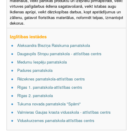
materiālus, veikt pārtikas produktu un izejvielu pirmapstrādi, veikt
virtuves palīgdarbus ēdiena sagatavošanā, veikt istabas augu
ikdienas aprūpi, veikt dārzkopības darbus, kopt apstādījumus un
zālienu, gatavot floristikas materiālus, noformēt telpas, izmantojot
dekorus.
Izglītības iestādes
Aleksandra Bieziņa Raiskuma pamatskola
Daugavpils Stropu pamatskola - attīstības centrs
Medumu Iespēju pamatskola
Padures pamatskola
Rēzeknes pamatskola-attīstības centrs
Rīgas 1. pamatskola-attīstības centrs
Rīgas 2. pamatskola
Tukuma novada pamatskola "Spārni"
Valmieras Gaujas krasta vidusskola - attīstības centrs
Viduskurzemes pamatskola-attīstības centrs