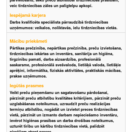
veic tirdzniecības zāles un palīgtelpu apkopi.
Iespējamā karjera
Darbs kvalificēta speciālista pārraudzībā tirdzniecības
uzņēmumos: veikalos, noliktavās, ielu tirdzniecības vietās.
Mācību priekšmeti
Pārtikas prečzinība, nepārtikas prečzinība, preču izvietošana,
tirdzniecības iekārtas un inventārs, sanitārija un higiēna,
tirgzinību pamati, darba aizsardzība, profesionālā
saskarsme, profesionālā svešvaloda, lietišķā valoda, lietišķie
aprēķini, informātika, fiziskās aktivitātes, praktiskās mācības,
prakse uzņēmumos.
Iegūtās prasmes
Veikt preču pieņemšanu un sagatavošanu pārdošanai,
pārzināt preču atbilstību kvalitātes kritērijiem, pārzināt preču
uzglabāšanas noteikumus, uzraudzīt preču realizācijas
termiņu atbilstību, nogādāt un izvietot preces tirdzniecības
vietā, pārzināt un izmanto darbam nepieciešamo inventāru,
ievērot higiēnas prasības un darba drošības noteikumus,
uzturēt tīrību un kārtību tirdzniecības vietā, palīdzēt
pircējiem atrast preces.