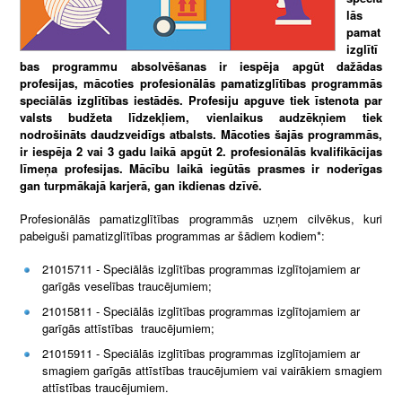
lās
pamat
izglītī
bas programmu absolvēšanas ir iespēja apgūt dažādas
profesijas, mācoties profesionālās pamatizglītības programmās
speciālās izglītības iestādēs. Profesiju apguve tiek īstenota par
valsts budžeta līdzekļiem, vienlaikus audzēkņiem tiek
nodrošināts daudzveidīgs atbalsts. Mācoties šajās programmās,
ir iespēja 2 vai 3 gadu laikā apgūt 2. profesionālās kvalifikācijas
līmeņa profesijas. Mācību laikā iegūtās prasmes ir noderīgas
gan turpmākajā karjerā, gan ikdienas dzīvē.
Profesionālās pamatizglītības programmās uzņem cilvēkus, kuri
pabeiguši pamatizglītības programmas ar šādiem kodiem*:
21015711 - Speciālās izglītības programmas izglītojamiem ar
garīgās veselības traucējumiem;
21015811 - Speciālās izglītības programmas izglītojamiem ar
garīgās attīstības traucējumiem;
21015911 - Speciālās izglītības programmas izglītojamiem ar
smagiem garīgās attīstības traucējumiem vai vairākiem smagiem
attīstības traucējumiem.