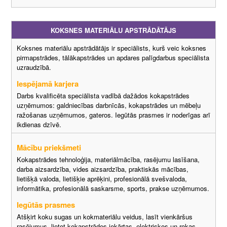
KOKSNES MATERIĀLU APSTRĀDĀTĀJS
Koksnes materiālu apstrādātājs ir speciālists, kurš veic koksnes
pirmapstrādes, tālākapstrādes un apdares palīgdarbus speciālista
uzraudzībā.
Iespējamā karjera
Darbs kvalificēta speciālista vadībā dažādos kokapstrādes
uzņēmumos: galdniecības darbnīcās, kokapstrādes un mēbeļu
ražošanas uzņēmumos, gateros. Iegūtās prasmes ir noderīgas arī
ikdienas dzīvē.
Mācību priekšmeti
Kokapstrādes tehnoloģija, materiālmācība, rasējumu lasīšana,
darba aizsardzība, vides aizsardzība, praktiskās mācības,
lietišķā valoda, lietišķie aprēķini, profesionālā svešvaloda,
informātika, profesionālā saskarsme, sports, prakse uzņēmumos.
Iegūtās prasmes
Atšķirt koku sugas un kokmateriālu veidus, lasīt vienkāršus
rasējumus, lietot kokapstrādes iekārtas, elektriskos un rokas