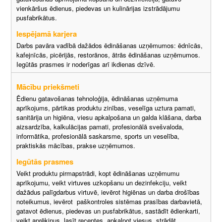
vienkāršus ēdienus, piedevas un kulinārijas izstrādājumu
pusfabrikātus.
Iespējamā karjera
Darbs pavāra vadībā dažādos ēdināšanas uzņēmumos: ēdnīcās,
kafejnīcās, picērijās, restorānos, ātrās ēdināšanas uzņēmumos.
Iegūtās prasmes ir noderīgas arī ikdienas dzīvē.
Mācību priekšmeti
Ēdienu gatavošanas tehnoloģija, ēdināšanas uzņēmuma
aprīkojums, pārtikas produktu zinības, veselīga uztura pamati,
sanitārija un higiēna, viesu apkalpošana un galda klāšana, darba
aizsardzība, kalkulācijas pamati, profesionālā svešvaloda,
informātika, profesionālā saskarsme, sports un veselība,
praktiskās mācības, prakse uzņēmumos.
Iegūtās prasmes
Veikt produktu pirmapstrādi, kopt ēdināšanas uzņēmumu
aprīkojumu, veikt virtuves uzkopšanu un dezinfekciju, veikt
dažādus palīgdarbus virtuvē, ievērot higiēnas un darba drošības
noteikumus, ievērot paškontroles sistēmas prasības darbavietā,
gatavot ēdienus, piedevas un pusfabrikātus, sastādīt ēdienkarti,
veikt aprēķinus, lasīt receptes, apkalpot viesus, strādāt