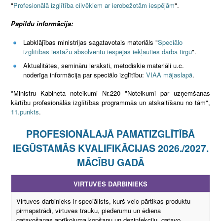
"
Profesionālā izglītība cilvēkiem ar ierobežotām iespējām
".
Papildu informācija:
Labklājības ministrijas sagatavotais materiāls "
Speciālo
izglītības iestāžu absolventu iespējas iekļauties darba tirgū
".
Aktualitātes, semināru ieraksti, metodiskie materiāli u.c.
noderīga informācija par speciālo izglītību:
VIAA mājaslapā
.
*Ministru Kabineta noteikumi Nr.220 "Noteikumi par uzņemšanas
kārtību profesionālās izglītības programmās un atskaitīšanu no tām",
11.punkts
.
PROFESIONĀLAJĀ PAMATIZGLĪTĪBĀ
IEGŪSTAMĀS KVALIFIKĀCIJAS 2026./2027.
MĀCĪBU GADĀ
VIRTUVES DARBINIEKS
Virtuves darbinieks ir speciālists, kurš veic pārtikas produktu
pirmapstrādi, virtuves trauku, piederumu un ēdiena
gatavošanas aprīkojuma kopšanu un dezinfekciju, gatavo