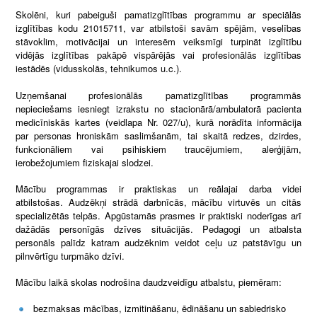
Skolēni, kuri pabeiguši pamatizglītības programmu ar speciālās
izglītības kodu 21015711, var atbilstoši savām spējām, veselības
stāvoklim, motivācijai un interesēm veiksmīgi turpināt izglītību
vidējās izglītības pakāpē vispārējās vai profesionālās izglītības
iestādēs (vidusskolās, tehnikumos u.c.).
Uzņemšanai profesionālās pamatizglītības programmās
nepieciešams iesniegt izrakstu no stacionārā/ambulatorā pacienta
medicīniskās kartes (veidlapa Nr. 027/u), kurā norādīta informācija
par personas hroniskām saslimšanām, tai skaitā redzes, dzirdes,
funkcionāliem vai psihiskiem traucējumiem, alerģijām,
ierobežojumiem fiziskajai slodzei.
Mācību programmas ir praktiskas un reālajai darba videi
atbilstošas. Audzēkņi strādā darbnīcās, mācību virtuvēs un citās
specializētās telpās. Apgūstamās prasmes ir praktiski noderīgas arī
dažādās personīgās dzīves situācijās. Pedagogi un atbalsta
personāls palīdz katram audzēknim veidot ceļu uz patstāvīgu un
pilnvērtīgu turpmāko dzīvi.
Mācību laikā skolas nodrošina daudzveidīgu atbalstu, piemēram:
bezmaksas mācības, izmitināšanu, ēdināšanu un sabiedrisko