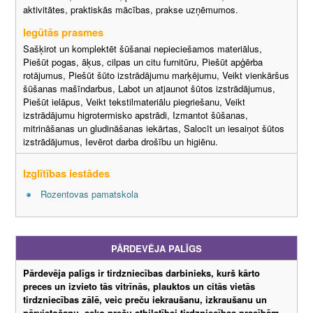
aktivitātes, praktiskās mācības, prakse uzņēmumos.
Iegūtās prasmes
Sašķirot un komplektēt šūšanai nepieciešamos materiālus,
Piešūt pogas, āķus, cilpas un citu furnitūru, Piešūt apģērba
rotājumus, Piešūt šūto izstrādājumu marķējumu, Veikt vienkāršus
šūšanas mašīndarbus, Labot un atjaunot šūtos izstrādājumus,
Piešūt ielāpus, Veikt tekstilmateriālu piegriešanu, Veikt
izstrādājumu higrotermisko apstrādi, Izmantot šūšanas,
mitrināšanas un gludināšanas iekārtas, Salocīt un iesaiņot šūtos
izstrādājumus, Ievērot darba drošību un higiēnu.
Izglītības iestādes
Rozentovas pamatskola
PĀRDEVĒJA PALĪGS
Pārdevēja palīgs ir tirdzniecības darbinieks, kurš kārto
preces un izvieto tās vitrīnās, plauktos un citās vietās
tirdzniecības zālē, veic preču iekraušanu, izkraušanu un
pārvietošanu, seko preču atbilstībai tirdzniecības prasībām,