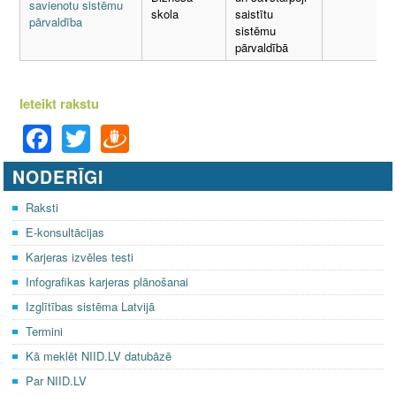
savienotu sistēmu
skola
saistītu
pārvaldība
sistēmu
pārvaldībā
Ieteikt rakstu
F
T
D
a
wi
ra
NODERĪGI
c
tt
u
e
er
gi
Raksti
E-konsultācijas
b
e
Karjeras izvēles testi
o
m
Infografikas karjeras plānošanai
o
Izglītības sistēma Latvijā
k
Termini
Kā meklēt NIID.LV datubāzē
Par NIID.LV