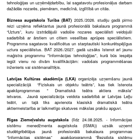
tehnoloģijas un uzņēmējdarbību, lai sagatavotu profesionāļus darbam
dažādās nozarēs, piemēram, medicīnā, izglītībā un citās.
Biznesa augstskola Turība (BAT)
2025./2026. studiju gadā pirmo
reizi uzņēma reflektantus jaunā profesionālā bakalaura programmā
“Uzturs”, kuru izstrādājuši vadošie nozares speciālisti veidojuši
sadarbībā ar ārstiem un citiem veselības aprūpes speciālistiem.
Programma sagatavos kvalificētus un starptautiski konkurētspējīgus
uztura speciālistus. BAT 2026./2027. gadā uzsāks īstenot arī jaunu
maģistra programmu "Informācijas tehnoloģijas", kurā būs iespēja
iegūt vienu no divām kvalifikācijām: vadošais programmēšanas
inženieris vai sistēmanalītiķis.
Latvijas Kultūras akadēmija (LKA)
organizēja uzņemšanu jaunā
specializācijā “Fiziskais un objektu teātris”, kas tiek īstenota
apakšprogrammas " Dramatiskā teātra aktiera māksla”
ietvaros. Jaunā specializācija veidota sadarbībā ar Latvijas Leļļu
teātri,
un tajā tiks apvienota klasiskā dramatiskā teātra
aktiermeistarība ar laikmetīgo skatuves mākslas prakšu apguvi.
Rīgas Ziemeļvalstu augstskola
(līdz 24.08.2025. - Informācijas
sistēmu menedžmenta augstskola (ISMA)) uzsāk uzņemt
studētgribētājus jaunā profesionālā bakalaura programmas
“Informācijas sistēmas” apakšprogrammā “Bezpilota sistēmu