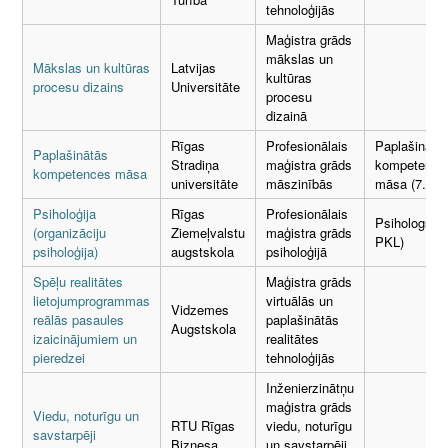
tehnoloģijās
Maģistra grāds
mākslas un
Mākslas un kultūras
Latvijas
kultūras
procesu dizains
Universitāte
procesu
dizainā
Rīgas
Profesionālais
Paplašinātā
Paplašinātās
Stradiņa
maģistra grāds
kompetence
kompetences māsa
universitāte
māszinībās
māsa (7. PK
Psiholoģija
Rīgas
Profesionālais
Psihologs (7
(organizāciju
Ziemeļvalstu
maģistra grāds
PKL)
psiholoģija)
augstskola
psiholoģijā
Spēļu realitātes
Maģistra grāds
lietojumprogrammas
virtuālās un
Vidzemes
reālās pasaules
paplašinātās
Augstskola
izaicinājumiem un
realitātes
pieredzei
tehnoloģijās
Inženierzinātņu
maģistra grāds
Viedu, noturīgu un
RTU Rīgas
viedu, noturīgu
savstarpēji
Biznesa
un savstarpēji