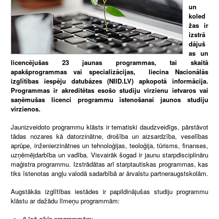
un
koled
žas ir
izstrā
dājuš
as un
licencējušas 23 jaunas programmas, tai skaitā
apakšprogrammas vai specializācijas, liecina Nacionālās
izglītības iespēju datubāzes (NIID.LV) apkopotā informācija.
Programmas ir akreditētas esošo studiju virzienu ietvaros vai
saņēmušas licenci programmu īstenošanai jaunos studiju
virzienos.
Jaunizveidoto programmu klāsts ir tematiski daudzveidīgs, pārstāvot
tādas nozares kā datorzinātne, drošība un aizsardzība, veselības
aprūpe, inženierzinātnes un tehnoloģijas, teoloģija, tūrisms, finanses,
uzņēmējdarbība un vadība. Visvairāk šogad ir jaunu starpdisciplināru
maģistra programmu. Izstrādātas arī starptautiskas programmas, kas
tiks īstenotas angļu valodā sadarbībā ar ārvalstu partneraugstskolām.
Augstākās izglītības iestādes ir papildinājušas studiju programmu
klāstu ar dažādu līmeņu programmām:
6 īsā cikla programmām;