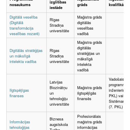
izglītības
nosaukums
grāds
kvalifikācija
iestāde
Digitālā veselība
Maģistra grāds
Rīgas
(Digitālā
digitālās
Stradiņa
transformācija
veselības
universitāte
veselības nozarē)
vadībā
Maģistra grāds
digitālās
Digitālās stratēģijas
Rīgas
stratēģijas un
un mākslīgā
Stradiņa
mākslīgā
intelekta vadība
universitāte
intelekta
vadībā
Vadošais
Latvijas
programmēš
Biozinātņu
Maģistra grāds
Ilgtspējīgas
inženieris (7
un
ilgtspējīgās
finanses
PKL) vai
tehnoloģiju
finansēs
Sistēmanalīt
universitāte
(7. PKL)
Profesionālais
Biznesa
Informācijas
maģistra grāds
augstskola
tehnoloģijas
informācijas
Turība