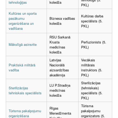
tehnoloģijas
koledža
PKL)
Kultūras un sporta
Kultūras darba
pasākumu
Biznesa vadības
speciālists (5.
organizēšana un
koledža
PKL)
vadīšana
RSU Sarkanā
Krusta
Perfuzionists (5.
Mākslīgā asinsrite
medicīnas
PKL)
koledža
Latvijas
Vecākais
Praktiskā militārā
Nacionālā
militārais
vadība
aizsardzības
instruktors (5.
akadēmija
PKL)
Sterilizācijas
LU P.Stradiņa
Sterilizācijas
(tehniskais)
medicīnas
tehniskais speciālists
speciālists (5.
koledža
PKL)
Tūrisma
Rīgas
Tūrisma pakalpojumu
pakalpojumu
Menedžmenta
organizēšana
organizators (5.