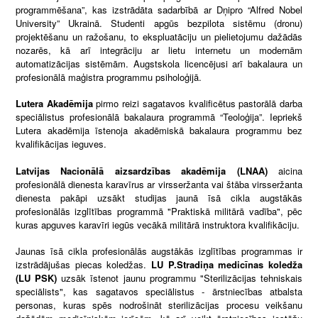
programmēšana”, kas izstrādāta sadarbībā ar Dņipro “Alfred Nobel
University” Ukrainā. Studenti apgūs bezpilota sistēmu (dronu)
projektēšanu un ražošanu, to ekspluatāciju un pielietojumu dažādās
nozarēs, kā arī integrāciju ar lietu internetu un modernām
automatizācijas sistēmām. Augstskola licencējusi arī bakalaura un
profesionālā maģistra programmu psiholoģijā.
Lutera Akadēmija
pirmo reizi sagatavos kvalificētus pastorālā darba
speciālistus profesionālā bakalaura programmā “Teoloģija”. Iepriekš
Lutera akadēmija īstenoja akadēmiskā bakalaura programmu bez
kvalifikācijas ieguves.
Latvijas Nacionālā aizsardzības akadēmija (LNAA)
aicina
profesionālā dienesta karavīrus ar virsseržanta vai štāba virsseržanta
dienesta pakāpi uzsākt studijas jaunā īsā cikla augstākās
profesionālās izglītības programmā "Praktiskā militārā vadība", pēc
kuras apguves karavīri iegūs vecākā militārā instruktora kvalifikāciju.
Jaunas īsā cikla profesionālās augstākās izglītības programmas ir
izstrādājušas piecas koledžas.
LU P.Stradiņa medicīnas koledža
(LU PSK)
uzsāk īstenot jaunu programmu "Sterilizācijas tehniskais
speciālists", kas sagatavos speciālistus - ārstniecības atbalsta
personas, kuras spēs nodrošināt sterilizācijas procesu veikšanu