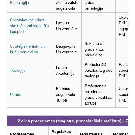
Psiholoģija
Ziemeļvalstu
grāds
augstskola
psiholoģijā
Skolotājs
Speciālās izglītības
Latvijas
PKL); Sk
skolotājs vai skolotājs
Universitāte
logopēds 
logopēds
PKL)
Bakalaura
Stratēģiskie riski un
Daugavpils
grāds krīžu
krīžu pārvaldība
Universitāte
pārvaldībā
Pastorāl
Profesionālā
Lutera
Teoloģija
speciālist
bakalaura grāds
Akadēmija
PKL)
teoloģijā
Profesionālā
Biznesa
Uztura
bakalaura
Uzturs
augstskola
speciālist
grāds veselības
Turība
PKL)
aprūpē
2.cikla programmas (maģistrs, profesionālais maģistrs) – 7.LK
Augstākās
Programmas
Iegūstamais
Iegūstamā