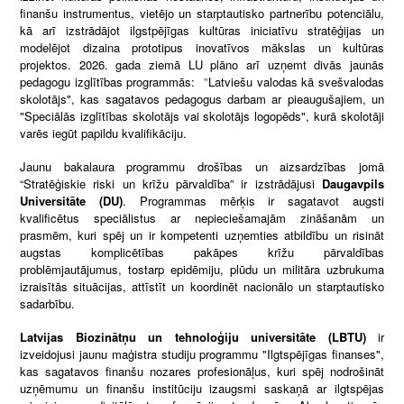
finanšu instrumentus, vietējo un starptautisko partnerību potenciālu,
kā arī izstrādājot ilgstpējīgas kultūras iniciatīvu stratēģijas un
modelējot dizaina prototipus inovatīvos mākslas un kultūras
projektos. 2026. gada ziemā LU plāno arī uzņemt divās jaunās
pedagogu izglītības programmās:
"
Latviešu valodas kā svešvalodas
skolotājs", kas sagatavos pedagogus darbam ar pieaugušajiem, un
"Speciālās izglītības skolotājs vai skolotājs logopēds", kurā skolotāji
varēs iegūt papildu kvalifikāciju.
Jaunu bakalaura programmu drošības un aizsardzības jomā
“Stratēģiskie riski un krīžu pārvaldība” ir izstrādājusi
Daugavpils
Universitāte (DU)
. Programmas mērķis ir sagatavot augsti
kvalificētus speciālistus ar nepieciešamajām zināšanām un
prasmēm, kuri spēj un ir kompetenti uzņemties atbildību un risināt
augstas komplicētības pakāpes krīžu pārvaldības
problēmjautājumus, tostarp epidēmiju, plūdu un militāra uzbrukuma
izraisītās situācijas, attīstīt un koordinēt nacionālo un starptautisko
sadarbību.
Latvijas Biozinātņu un tehnoloģiju universitāte (LBTU)
ir
izveidojusi jaunu maģistra studiju programmu "Ilgtspējīgas finanses",
kas sagatavos finanšu nozares profesionāļus, kuri spēj nodrošināt
uzņēmumu un finanšu institūciju izaugsmi saskaņā ar ilgtspējas