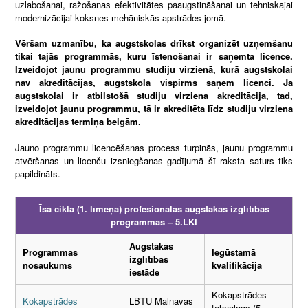
uzlabošanai, ražošanas efektivitātes paaugstināšanai un tehniskajai
modernizācijai koksnes mehāniskās apstrādes jomā.
Vēršam uzmanību, ka augstskolas drīkst organizēt uzņemšanu
tikai tajās programmās, kuru īstenošanai ir saņemta licence.
Izveidojot jaunu programmu studiju virzienā, kurā augstskolai
nav akreditācijas, augstskola vispirms saņem licenci. Ja
augstskolai ir atbilstošā studiju virziena akreditācija, tad,
izveidojot jaunu programmu, tā ir akreditēta līdz studiju virziena
akreditācijas termiņa beigām.
Jauno programmu licencēšanas process turpinās, jaunu programmu
atvēršanas un licenču izsniegšanas gadījumā šī raksta saturs tiks
papildināts.
Īsā cikla (1. līmeņa) profesionālās augstākās izglītības
programmas – 5.LKI
Augstākās
Programmas
Iegūstamā
izglītības
nosaukums
kvalifikācija
iestāde
Kokapstrādes
Kokapstrādes
LBTU Malnavas
tehnologs (5.