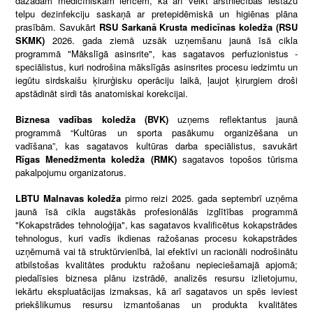
dažādām medicīniskām ierīcēm, kā arī veikt ārstniecības iestāžu
telpu dezinfekciju saskaņā ar pretepidēmiskā un higiēnas plāna
prasībām. Savukārt
RSU Sarkanā Krusta medicīnas koledža (RSU
SKMK)
2026. gada ziemā uzsāk uzņemšanu jaunā īsā cikla
programmā "Mākslīgā asinsrite", kas sagatavos perfuzionistus -
speciālistus, kuri nodrošina mākslīgās asinsrites procesu iedzimtu un
iegūtu sirdskaišu ķirurģisku operāciju laikā, ļaujot ķirurgiem droši
apstādināt sirdi tās anatomiskai korekcijai.
Biznesa vadības koledža (BVK)
uzņems reflektantus jaunā
programmā “Kultūras un sporta pasākumu organizēšana un
vadīšana”, kas sagatavos kultūras darba speciālistus, savukārt
Rīgas Menedžmenta koledža (RMK)
sagatavos topošos tūrisma
pakalpojumu organizatorus.
LBTU Malnavas koledža
pirmo reizi 2025. gada septembrī uzņēma
jaunā īsā cikla augstākās profesionālās izglītības programmā
"Kokapstrādes tehnoloģija", kas sagatavos kvalificētus kokapstrādes
tehnologus, kuri vadīs ikdienas ražošanas procesu kokapstrādes
uzņēmumā vai tā struktūrvienībā, lai efektīvi un racionāli nodrošinātu
atbilstošas kvalitātes produktu ražošanu nepieciešamajā apjomā;
piedalīsies biznesa plānu izstrādē, analizēs resursu izlietojumu,
iekārtu ekspluatācijas izmaksas, kā arī sagatavos un spēs ieviest
priekšlikumus resursu izmantošanas un produkta kvalitātes