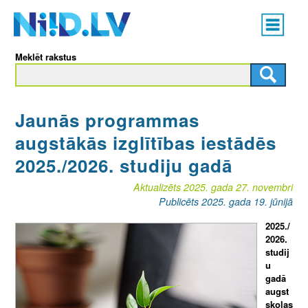
Skip
Main
to
menu
N
main
Meklēt rakstus
content
I
I
Jaunās programmas
D
augstākās izglītības iestādēs
.
2025./2026. studiju gadā
L
Aktualizēts 2025. gada 27. novembri
Publicēts 2025. gada 19. jūnijā
V
2025./
2026.
studij
u
gadā
augst
skolas