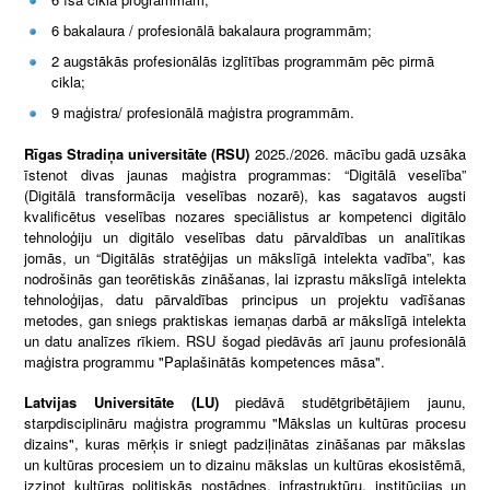
6 bakalaura / profesionālā bakalaura programmām;
2 augstākās profesionālās izglītības programmām pēc pirmā
cikla;
9 maģistra/ profesionālā maģistra programmām.
Rīgas Stradiņa universitāte (RSU)
2025./2026. mācību gadā uzsāka
īstenot divas jaunas maģistra programmas: “Digitālā veselība”
(Digitālā transformācija veselības nozarē), kas sagatavos augsti
kvalificētus veselības nozares speciālistus ar kompetenci digitālo
tehnoloģiju un digitālo veselības datu pārvaldības un analītikas
jomās, un “Digitālās stratēģijas un mākslīgā intelekta vadība”, kas
nodrošinās gan teorētiskās zināšanas, lai izprastu mākslīgā intelekta
tehnoloģijas, datu pārvaldības principus un projektu vadīšanas
metodes, gan sniegs praktiskas iemaņas darbā ar mākslīgā intelekta
un datu analīzes rīkiem. RSU šogad piedāvās arī jaunu profesionālā
maģistra programmu "Paplašinātās kompetences māsa".
Latvijas Universitāte (LU)
piedāvā studētgribētājiem jaunu,
starpdisciplināru maģistra programmu "Mākslas un kultūras procesu
dizains", kuras mērķis ir sniegt padziļinātas zināšanas par mākslas
un kultūras procesiem un to dizainu mākslas un kultūras ekosistēmā,
izzinot kultūras politiskās nostādnes, infrastruktūru, institūcijas un