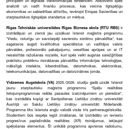
principiem un digitālās transformācijas tendencēm. Absolventi spēs
analizēt un vadīt finanšu procesus, kas veicina ilgtspējīgu
ekonomikas un sabiedrības attīstību, ievērojot Eiropas Savienības un
starptautiskos ilgtspējas standartus un mērķus.
Rīgas Tehniskās universitātes Rīgas Biznesa skola (RTU RBS)
ir
izstrādājusi un ziemā jau uzsākusi īstenot maģistra programmu
“Viedu, noturīgu un savstarpēji savienotu sistēmu pārvaldība”, kas
sagatavos augsti kvalificētus speciālistus un vadītājus valsts
pārvaldes, profesionālo pakalpojumu, veselības aprūpes un ar IT
nesaistītās ražošanas nozarēs, kuri spēs veikt augstas sarežģītības
praktisku problēmu risināšanas pārvaldību informācijas tehnoloģijas,
mākslīgā intelekta, kiberdrošības, datortehnikas, elektronikas,
telekomunikācijas, datorvadības un datorzinātnes jomās.
Vidzemes Augstskola (VA)
2025./2026. studiju gadā uzsāk īstenot
jaunu starptautisku maģistra programmu “Spēļu realitātes
lietojumprogrammas reālās pasaules izaicinājumiem un pieredzei”,
kas izstrādāta kopīgi ar Sentpoltenas Lietišķo zinātņu universitāti
Austrijā un Sakšu Lietišķo zinātņu universitāti Nīderlandē.
Programma tiks īstenota angļu valodā visās trīs partneraugstskolās.
Studentiem būs iespēja iegūt zināšanas, lai izstrādātu un ieviestu
progresīvus paplašinātās realitātes (XR) risinājumus, iekļaujot
spēļošanas elementus. Šī unikālā programma apvienos radošumu,