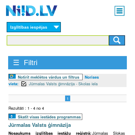
Skip
Main
to
menu
N
main
content
Izglītības iespējas
I
I
D
☰ Filtri
.
Notīrīt meklētos vārdus un filtrus
Norises
L
vieta:
Jūrmalas Valsts ģimnāzija - Skolas iela
V
1
Rezultāti : 1 - 4 no 4
Skatīt visas iestādes programmas
Jūrmalas Valsts ģimnāzija
Nosaukums izglītības iestāžu reģistrā:
Jūrmalas Slokas