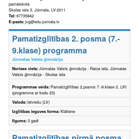
pamatskola
Skolas iela 3, Jūrmala, LV-2011
Tel:
67735842
E-pasts:
jvg@edu.jurmala.lv
Pamatizglītības 2. posma (7.-
9.klase) programma
Jūrmalas Valsts ģimnāzija
Norises vieta:
Jūrmalas Valsts ģimnāzija - Raiņa iela, Jūrmalas
Valsts ģimnāzija - Skolas iela
Programmas veids:
Pamatizglītības 2.posms 7.-9.klase 2. LKI
(programma ar kodu 23)
Valoda:
latviešu (LV)
Izglītības ieguves forma:
Klātiene
Ilgums:
3 gadi
Pamatizglītības pirmā posma